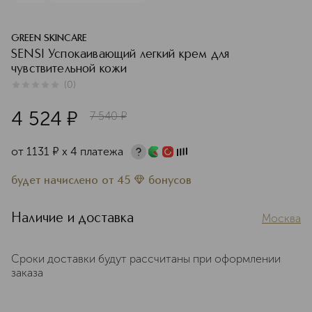
GREEN SKINCARE
SENSI Успокаивающий легкий крем для
чувствительной кожи
(
0
)
0
из
5
0
4 524
¤
7 540
¤
от
1131
¤
х 4 платежа
будет начислено
от
45
бонусов
Наличие и доставка
Москва
Сроки доставки будут рассчитаны при оформлении
заказа