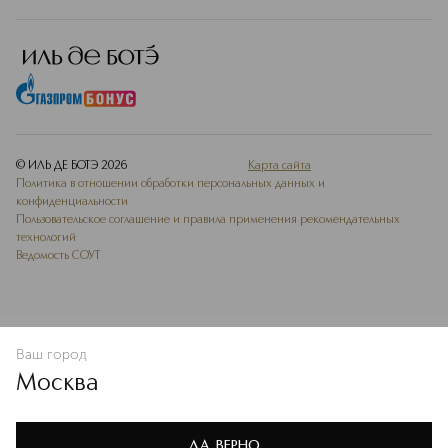
© ИЛЬ ДЕ БОТЭ
2026
Карта сайта
Политика в отношении обработки персональных данных и
конфиденциальности
Пользовательское соглашение и правила применения рекомендательных
технологий
Ведомость СОУТ
Ваш город
В КОРЗИНУ
КУПИТЬ СЕЙЧАС
Москва
Мы используем cookie-файлы и сервисы веб-аналитики. Они
необходимы для улучшения работы сайта. Подробнее –
OK
в
Политике конфиденциальности
ДА, ВЕРНО