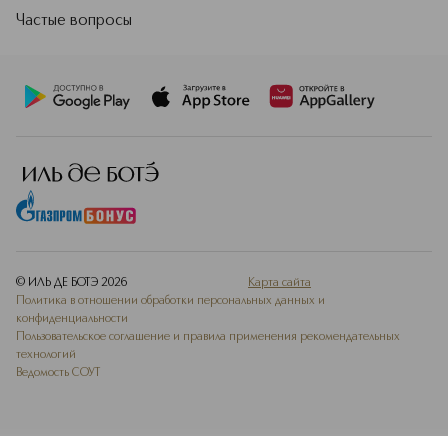
Сертифицированные формулы
Частые вопросы
GREEN SKINCARE обеспечивают
превосходные результаты благодаря
сверхвысоким концентрациям
органических ингредиентов,
значительно превышающим те,
которые до сих пор использовались
большинством органических
брендов или брендов традиционной
косметики.
Подробнее
© ИЛЬ ДЕ БОТЭ
2026
Карта сайта
Политика в отношении обработки персональных данных и
конфиденциальности
Пользовательское соглашение и правила применения рекомендательных
технологий
Ведомость СОУТ