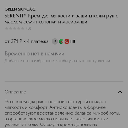
GREEN SKINCARE
SERENITY Крем для мягкости и защиты кожи рук c
маслом семян конопли и маслом ши
(
0
)
0
из
5
0
от
274
¤
х 4 платежа
Временно нет в наличии
Добавьте его в избранное, чтобы узнать о поступлении
Описание
Этот крем для рук с нежной текстурой придает
мягкость и комфорт. Антиоксиданты в формуле
способствуют восстановлению баланса микробиоты,
а органическое масло повышает эластичность и
увлажняет кожу. Формула крема дополнена