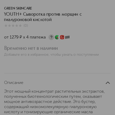
GREEN SKINCARE
YOUTH+ Сыворотка против морщин с
гиалуроновой кислотой
(
0
)
0
из
5
0
от
1279
¤
х 4 платежа
Временно нет в наличии
Добавьте его в избранное, чтобы узнать о поступлении
Описание
Этот мощный концентрат растительных экстрактов,
полученных биотехнологическим путем, оказывает
мощное антивозрастное действие. Это бустер,
содержащий низкомолекулярную гиалуроновую
кислоту и тонизирующие органические масла