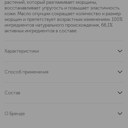
растений, который разглаживает морщины,
восстанавливает упругость и повышает эластичность
кожи. Масло опунции сокращает количество и размер
морщин и препятствует возрастным изменениям. 100%
ингредиентов натурального происхождения, 66,1%
активных ингредиентов в составе.
Характеристики
артикул
110076
Способ применения
Нанесите небольшое количество средства на ладонь и
распределите по коже лица и шеи до полного
Состав
впитывания. Рекомендация: при каждой смене сезона
этот насыщенный концентрат является настоящим
HELIANTHUS ANNUUS (SUNFLOWER) SEED OIL -
витаминным бустером против старения.
CAPRYLIC / CAPRIC TRIGLYCERIDE - SIMMONDSIA
О Бренде
CHINENSIS (JOJOBA) SEED OIL* - SESAMUM INDICUM
(SESAME) SEED OIL* - GLYCERYL BEHENATE - GLYCERYL
ОТКРОЙТЕ СИЛУ НАТУРАЛЬНЫХ
STEARATE - THEOBROMA CACAO (COCOA) SEED