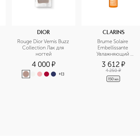
DIOR
CLARINS
Rouge Dior Vernis Buzz 
Brume Solaire 
Collection Лак для 
Embellissante 
ногтей
Увлажняющий 
солнцезащитный спрей
4 000
¤
3 612
¤
для тела SPF 50+
4 250
¤
+
13
150 мл