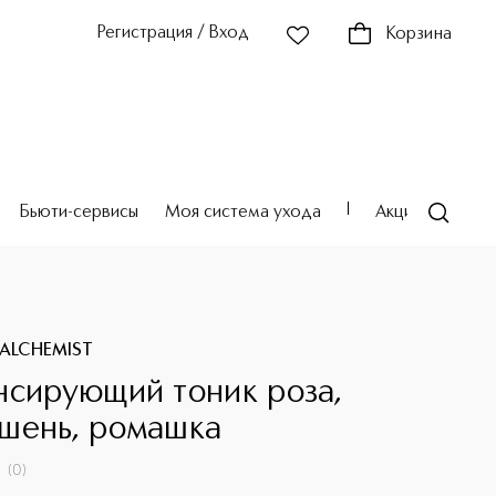
Регистрация / Вход
Корзина
Бьюти-сервисы
Моя система ухода
Акции
Театр
ALCHEMIST
нсирующий тоник роза,
шень, ромашка
(
0
)