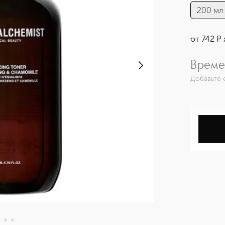
200 мл
от
742
¤
Време
Добавьте 