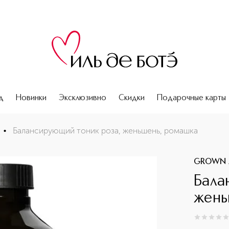
д
Новинки
Эксклюзивно
Скидки
Подарочные карты
•
Балансирующий тоник роза, женьшень, ромашка
GROWN 
Бала
жень
0
из
5
0