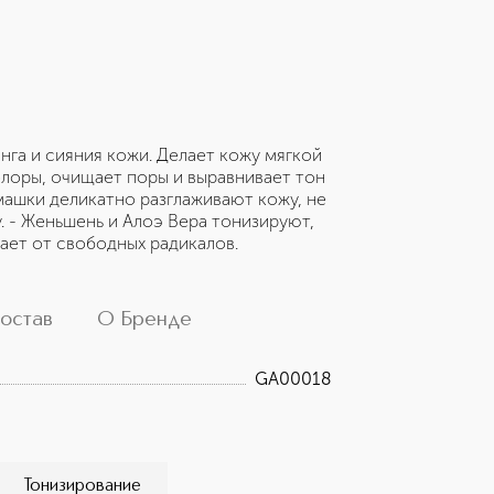
га и сияния кожи. Делает кожу мягкой
лоры, очищает поры и выравнивает тон
машки деликатно разглаживают кожу, не
у. - Женьшень и Алоэ Вера тонизируют,
ает от свободных радикалов.
остав
О Бренде
GA00018
Тонизирование