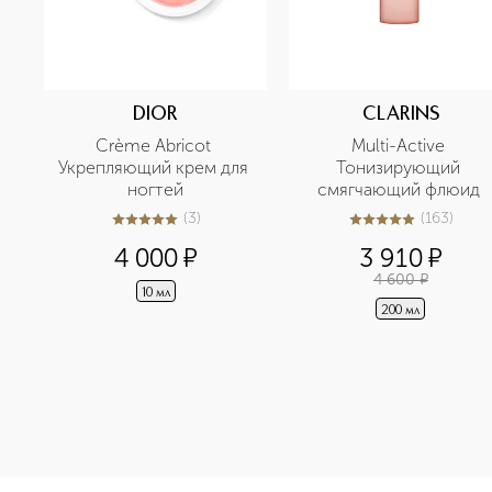
DIOR
CLARINS
Crème Abricot 
Multi-Active 
Укрепляющий крем для 
Тонизирующий 
ногтей
смягчающий флюид 
(
3
)
(
163
)
5
из
5
3
5
из
5
163
4 000
¤
3 910
¤
4 600
¤
10 мл
200 мл