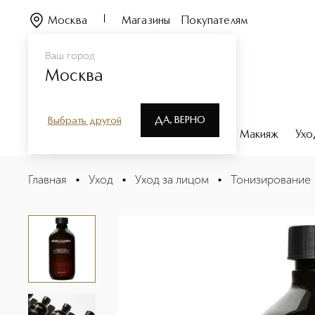
Москва
Магазины
Покупателям
Ваш город
Москва
ДА, ВЕРНО
Выбрать другой
Каталог
Бренды
Парфюмерия
Макияж
Ухо
Балансирующий тоник роза, женьшень, ромашка
Главная
•
Уход
•
Уход за лицом
•
Тонизирование