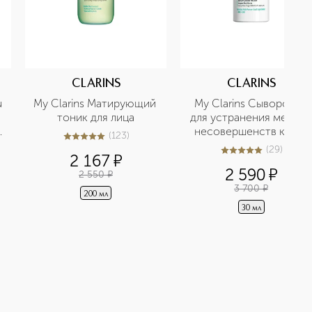
CLARINS
CLARINS
 
My Clarins Матирующий 
My Clarins Сыворотка 
тоник для лица
для устранения мелких 
несовершенств кожи 
(
123
)
5
из
5
123
лица
(
29
)
4.9
из
5
29
2 167
¤
2 590
¤
2 550
¤
3 700
¤
200 мл
30 мл