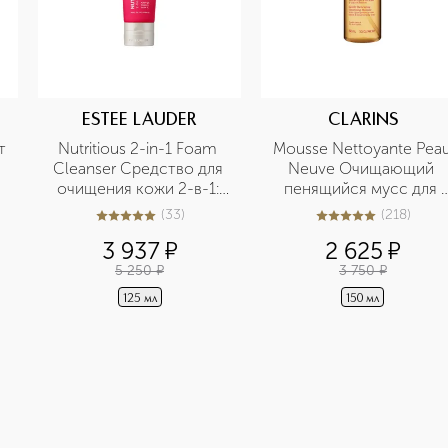
ESTEE LAUDER
CLARINS
 
Nutritious 2-in-1 Foam 
Mousse Nettoyante Peau
Cleanser Средство для 
Neuve Очищающий 
очищения кожи 2-в-1: 
пенящийся мусс для 
пенка и маска
любого типа кожи
(
33
)
(
218
)
5
из
5
33
5
из
5
218
3 937
¤
2 625
¤
5 250
¤
3 750
¤
125 мл
150 мл