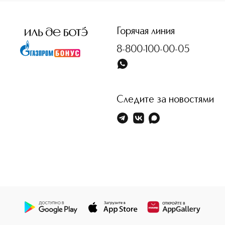
<p class="MsoNormal"><span style="font-size: 12.0pt; lin
Горячая линия
8-800-100-00-05
Следите за новостями