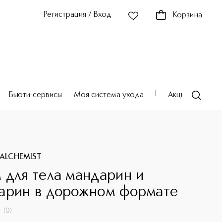
Регистрация / Вход
Корзина
Бьюти-сервисы
Моя система ухода
Акции
Театр
ALCHEMIST
 для тела мандарин и
арин в дорожном формате
(
0
)