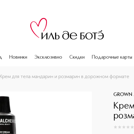
д
Новинки
Эксклюзивно
Скидки
Подарочные карты
мате
Крем для тела мандарин и розмарин в дорожном формате
GROWN 
Крем
розм
0
из
5
0