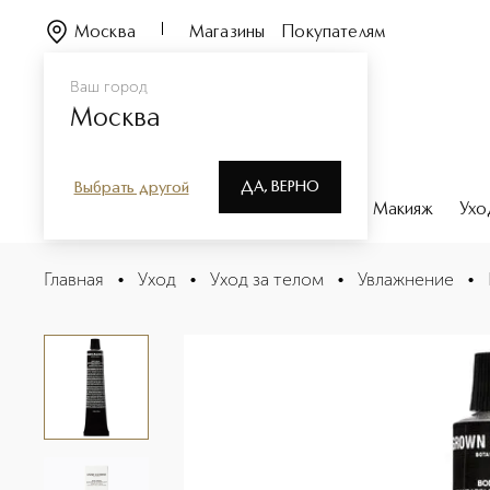
Москва
Магазины
Покупателям
Ваш город
Москва
ДА, ВЕРНО
Выбрать другой
Каталог
Бренды
Парфюмерия
Макияж
Ухо
Крем для тела мандарин и розмарин в дорожном фор
Главная
•
Уход
•
Уход за телом
•
Увлажнение
•
Описание
Характеристики