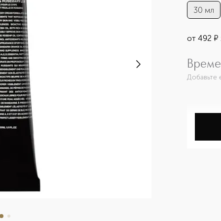
30 мл
от
492
¤
Време
Добавьте 