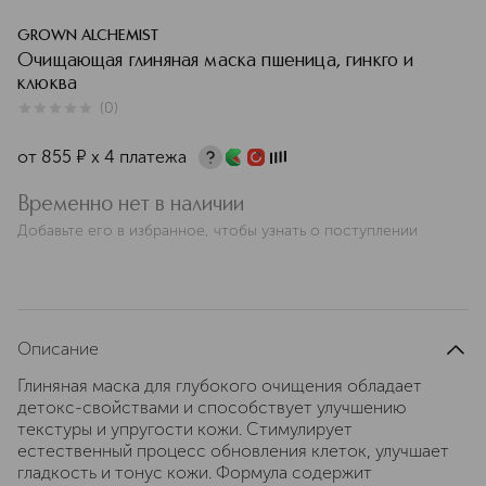
GROWN ALCHEMIST
Очищающая глиняная маска пшеница, гинкго и
клюква
(
0
)
0
из
5
0
от
855
¤
х 4 платежа
Временно нет в наличии
Добавьте его в избранное, чтобы узнать о поступлении
Описание
Глиняная маска для глубокого очищения обладает
детокс-свойствами и способствует улучшению
текстуры и упругости кожи. Стимулирует
естественный процесс обновления клеток, улучшает
гладкость и тонус кожи. Формула содержит