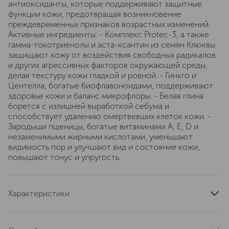
антиоксиданты, которые поддерживают защитные
функции кожи, предотвращая возникновение
преждевременных признаков возрастных изменений.
Активные ингредиенты: - Комплекс Protec-3, а также
гамма-токотриенолы и аста-ксантин из семян Клюквы
защищают кожу от воздействия свободных радикалов
и других агрессивных факторов окружающей среды,
делая текстуру кожи гладкой и ровной. - Гинкго и
Центелла, богатые биофлавоноидами, поддерживают
здоровье кожи и баланс микрофлоры. - Белая глина
борется с излишней выработкой себума и
способствует удалению омертвевших клеток кожи. -
Зародыши пшеницы, богатые витаминами A, E, D и
незаменимыми жирными кислотами, уменьшают
видимость пор и улучшают вид и состояние кожи,
повышают тонус и упругость.
Характеристики
артикул
GA00036