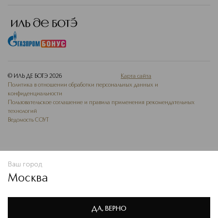
© ИЛЬ ДЕ БОТЭ
2026
Карта сайта
Политика в отношении обработки персональных данных и
конфиденциальности
Пользовательское соглашение и правила применения рекомендательных
технологий
Ведомость СОУТ
Ваш город
ДОБАВИТЬ В ИЗБРАННОЕ
Москва
Мы используем cookie-файлы и сервисы веб-аналитики. Они
необходимы для улучшения работы сайта. Подробнее –
OK
в
Политике конфиденциальности
ДА, ВЕРНО