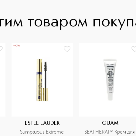
тим товаром поку
-40%
ESTEE LAUDER
GUAM
Sumptuous Extreme 
SEATHERAPY Крем для 