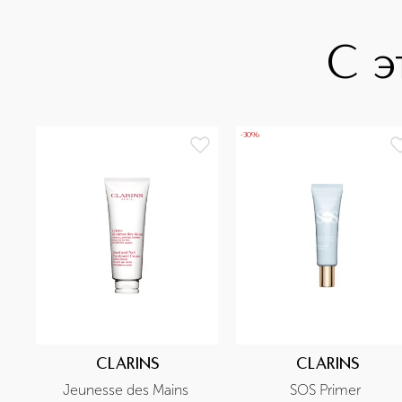
С э
-30%
CLARINS
CLARINS
Jeunesse des Mains 
SOS Primer 