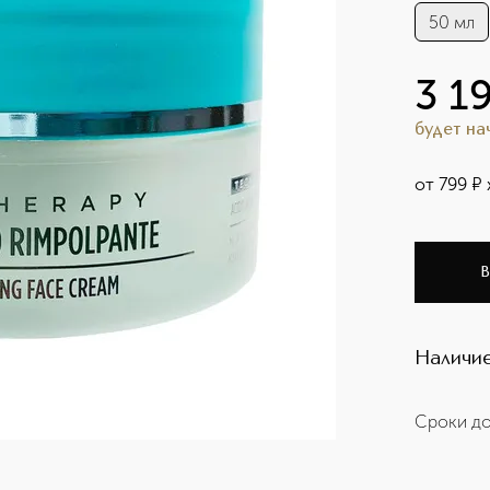
50 мл
3 1
будет н
от
799
¤
В
Наличие
Сроки до