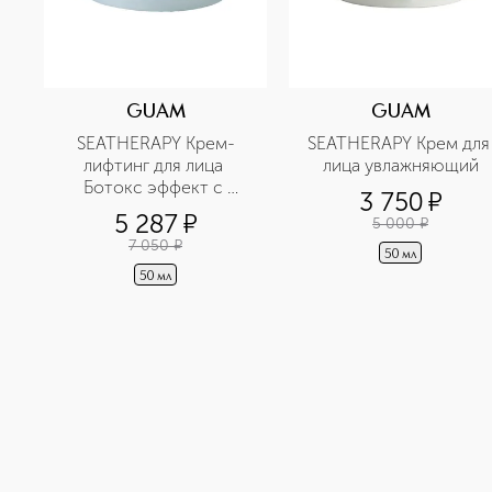
GUAM
GUAM
SEATHERAPY Крем-
SEATHERAPY Крем для 
лифтинг для лица 
лица увлажняющий
Ботокс эффект с 
3 750
¤
гиалуроновой кислотой
5 287
¤
5 000
¤
7 050
¤
50 мл
50 мл