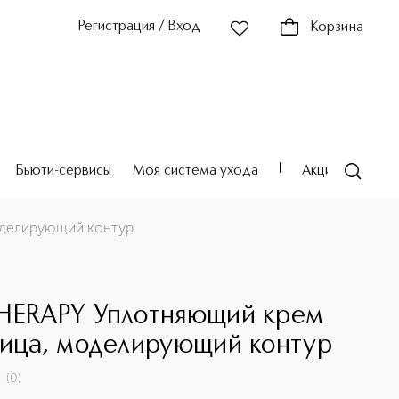
Регистрация / Вход
Корзина
Бьюти-сервисы
Моя система ухода
Акции
Театр
оделирующий контур
HERAPY Уплотняющий крем
лица, моделирующий контур
(
0
)