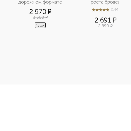
дорожном формате
роста бровей
(
144
)
2 970
¤
5
из
5
144
3 300
¤
2 691
¤
2 990
¤
15 мл
крем для лица, моделирующий контур приобретайте в нашем и
Э