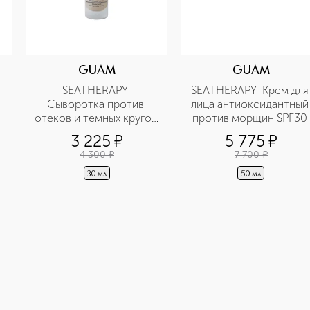
GUAM
GUAM
SEATHERAPY 
SEATHERAPY  Крем для 
Сыворотка против 
лица антиоксидантный 
отеков и темных кругов 
против морщин SPF30 
под глазами
3 225
¤
5 775
¤
4 300
¤
7 700
¤
30 мл
50 мл