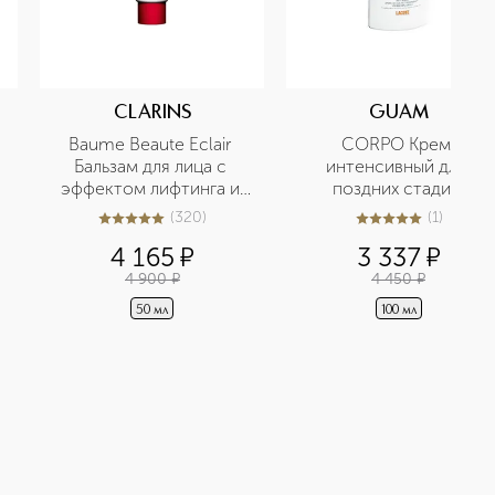
CLARINS
GUAM
Baume Beaute Eclair 
CORPO Крем 
Бальзам для лица с 
интенсивный для 
эффектом лифтинга и 
поздних стадий 
сияния
целлюлита
(
320
)
(
1
)
5
из
5
320
5
из
5
1
4 165
¤
3 337
¤
4 900
¤
4 450
¤
50 мл
100 мл