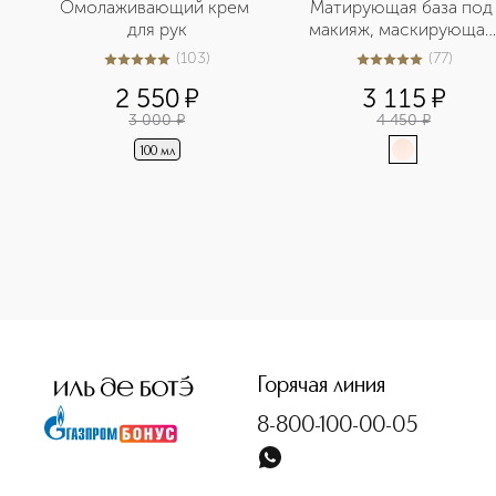
Омолаживающий крем 
Матирующая база под 
для рук
макияж, маскирующая 
поры
(
103
)
(
77
)
5
из
5
103
4.9
из
5
77
2 550
¤
3 115
¤
3 000
¤
4 450
¤
100 мл
<p class="MsoNormal"><span style="font-size: 12.0pt; lin
Горячая линия
8-800-100-00-05