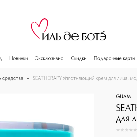
д
Новинки
Эксклюзивно
Скидки
Подарочные карты
щий контур
 средства
•
SEATHERAPY Уплотняющий крем для лица, м
GUAM
SEAT
для 
0
из
5
0