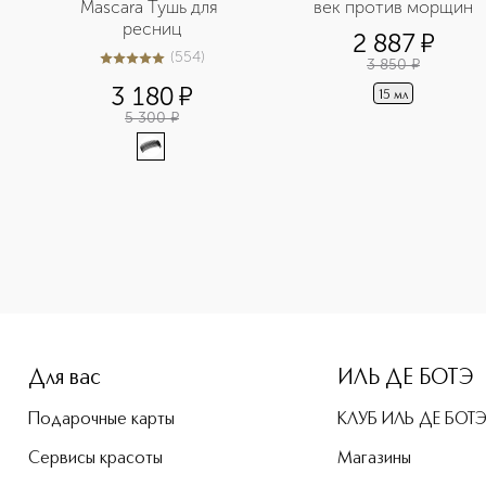
Mascara Тушь для 
век против морщин
ресниц
2 887
¤
(
554
)
3 850
¤
4.9
из
5
554
3 180
¤
15 мл
5 300
¤
e-height: 107%; color: #00b0f0;">SEATHERAPY Уплотняющий 
Для вас
ИЛЬ ДЕ БОТЭ
Подарочные карты
КЛУБ ИЛЬ ДЕ БОТ
Сервисы красоты
Магазины