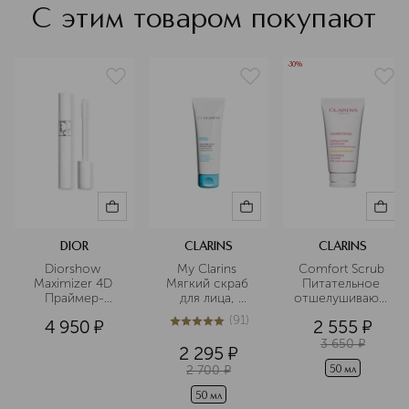
С этим товаром покупают
-30%
DIOR
CLARINS
CLARINS
Diorshow 
My Clarins 
Comfort Scrub 
Maximizer 4D 
Мягкий скраб 
Питательное 
Праймер-
для лица, 
отшелушивающее
сыворотка для 
придающий 
 масло для лица 
(
91
)
4 950
¤
2 555
¤
ресниц
сияние коже
5
из
5
91
3 650
¤
2 295
¤
2 700
¤
50 мл
50 мл