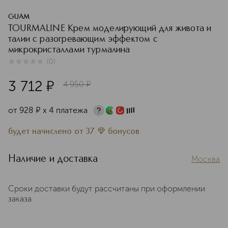
GUAM
TOURMALINE Крем моделирующий для живота и
талии с разогревающим эффектом с
микрокристаллами турмалина
(
0
)
0
из
5
0
3 712
¤
4 950
¤
от
928
¤
х 4 платежа
будет начислено
от
37
бонусов
Наличие и доставка
Москва
Сроки доставки будут рассчитаны при оформлении
заказа