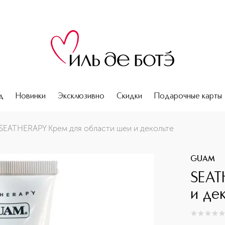
д
Новинки
Эксклюзивно
Скидки
Подарочные карты
SEATHERAPY Крем для области шеи и декольте
GUAM
SEAT
и де
0
из
5
0