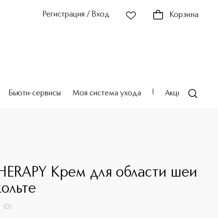
Регистрация / Вход
Корзина
Бьюти-сервисы
Моя система ухода
Акции
Театр
HERAPY Крем для области шеи
кольте
(
0
)