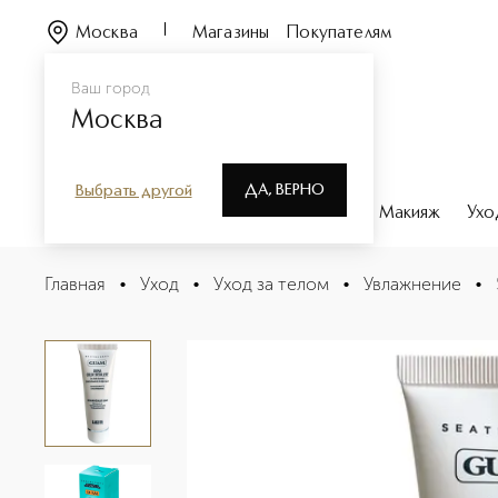
Москва
Магазины
Покупателям
Ваш город
Москва
ДА, ВЕРНО
Выбрать другой
Каталог
Бренды
Парфюмерия
Макияж
Ухо
SEATHERAPY Крем для области шеи и декольте
Главная
•
Уход
•
Уход за телом
•
Увлажнение
•