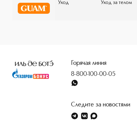
Уход
Уход за телом
промежуток времени. Крем для области ШЕИ и ДЕКОЛ
профессиональной омолаживающей курсовой процеду
эффект" с гиалуроновой кислотой и водорослями / 
для лица антивозрастным «БОТОКС-эффект» с гиалур
ANTIOXIDANT ANTI-WRINKLES CREAM ORAC 7200 и Патч
PATCHES. Интенсивный омолаживающий курс рекоменд
Горячая линия
8-800-100-00-05
Следите за новостями