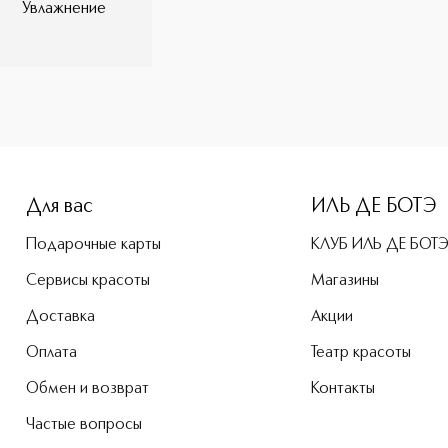
Увлажнение
ЬТЕ рекомендуется сочетать с
рой - Маской для лица "ботокс-
SEATHERAPY BOTO MASK VISO, Кремом
оновой кислотой / SEATHERAPY
ами для увеличения объема губ / LIPS
уется для кожи старше 30 лет.
Для вас
ИЛЬ ДЕ БОТЭ
Подарочные карты
КЛУБ ИЛЬ ДЕ БОТ
Сервисы красоты
Магазины
Доставка
Акции
Оплата
Театр красоты
Обмен и возврат
Контакты
Частые вопросы