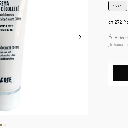
75 мл
от
272
¤
Време
Добавьте 