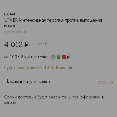
GUAM
UPKER Интенсивная терапия против выпадения
волос
(
0
)
0
из
5
0
4 012
¤
5 350
¤
от
1003
¤
х 4 платежа
будет начислено
от
40
бонусов
Наличие и доставка
Москва
Сроки доставки будут рассчитаны при оформлении
заказа