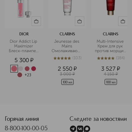
DIOR
CLARINS
CLARINS
Dior Addict Lip 
Jeunesse des 
Multi-Intensive 
Maximizer 
Mains 
Крем для рук 
Блеск-плампер 
Омолаживающий
против морщин 
для губ
 крем для рук
и пигментных 
(
103
)
(
184
)
5 300
¤
пятен
5
из
5
103
5
из
5
184
2 550
¤
3 527
¤
3 000
¤
4 150
¤
+
23
100 мл
100 мл
<p class="MsoNormal"><span style="font-size: 12.0pt; lin
Горячая линия
Следите за новостями
8-800-100-00-05