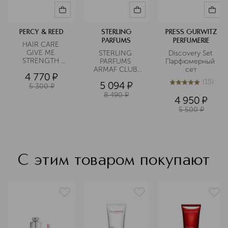
PERCY & REED
STERLING
PRESS GURWITZ
PARFUMS
PERFUMERIE
HAIR CARE 
GIVE ME 
STERLING 
Discovery Set 
STRENGTH 
PARFUMS 
Парфюмерный 
Набор
ARMAF CLUB 
сет
4 770
¤
DE NUIT Набор 
(
15
)
5 094
¤
парфюмерной 
5 300
¤
5
из
5
15
воды
8 490
¤
4 950
¤
5 500
¤
С этим товаром покупают