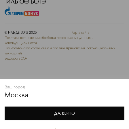
© ИЛЬ ДЕ БОТЭ
2026
Карта сайта
Политика в отношении обработки персональных данных и
конфиденциальности
Пользовательское соглашение и правила применения рекомендательных
технологий
Ведомость СОУТ
Ваш город
В КОРЗИНУ
КУПИТЬ СЕЙЧАС
Москва
Мы используем cookie-файлы и сервисы веб-аналитики. Они
необходимы для улучшения работы сайта. Подробнее –
OK
в
Политике конфиденциальности
ДА, ВЕРНО