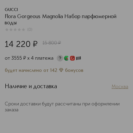
GUCCI
Flora Gorgeous Magnolia Набор парфюмерной
воды
(
0
)
0
из
5
0
14 220
¤
15 800
¤
от
3555
¤
х 4 платежа
будет начислено
от
142
бонусов
Наличие и доставка
Москва
Сроки доставки будут рассчитаны при оформлении
заказа