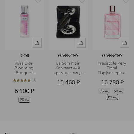
DIOR
GIVENCHY
GIVENCHY
Miss Dior 
Le Soin Noir 
Irresistible Very 
Blooming 
Компактный 
Floral 
Bouquet 
крем для лица 
Парфюмерная 
Туалетная вода 
SPF40 PA+++
вода
(
1
)
15 460
¤
16 780
¤
с роликовым 
5
из
5
1
аппликатором
6 100
¤
35 мл
50 мл
80 мл
20 мл
<p class="MsoNormal"><span style="font-size: 12.0pt; lin