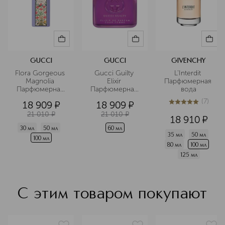
GUCCI
GUCCI
GIVENCHY
Flora Gorgeous 
Gucci Guilty 
L'Interdit 
Magnolia 
Elixir 
Парфюмерная 
Парфюмерная 
Парфюмерная 
вода
вода
вода
(
7
)
18 909
¤
18 909
¤
5
из
5
7
21 010
¤
21 010
¤
18 910
¤
30 мл
50 мл
60 мл
35 мл
50 мл
100 мл
80 мл
100 мл
125 мл
С этим товаром покупают