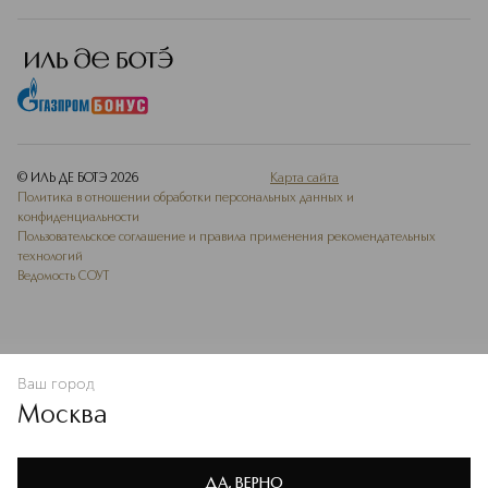
© ИЛЬ ДЕ БОТЭ
2026
Карта сайта
Политика в отношении обработки персональных данных и
конфиденциальности
Пользовательское соглашение и правила применения рекомендательных
технологий
Ведомость СОУТ
Ваш город
В КОРЗИНУ
КУПИТЬ СЕЙЧАС
Москва
Мы используем cookie-файлы и сервисы веб-аналитики. Они
необходимы для улучшения работы сайта. Подробнее –
OK
в
Политике конфиденциальности
ДА, ВЕРНО