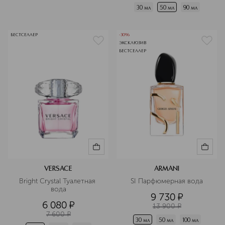
30 мл
50 мл
90 мл
БЕСТСЕЛЛЕР
-30%
ЭКСКЛЮЗИВ
БЕСТСЕЛЛЕР
VERSACE
ARMANI
Bright Crystal Туалетная 
SI Парфюмерная вода
вода
9 730
¤
6 080
¤
13 900
¤
7 600
¤
30 мл
50 мл
100 мл