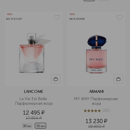
-30%
-30%
БЕСТСЕЛЛЕР
ЭКСКЛЮЗИВ
LANCOME
ARMANI
La Vie Est Belle 
MY WAY Парфюмерная 
Парфюмерная вода
вода
(
20
)
12 495
¤
5
из
5
20
17 850
¤
13 230
¤
18 900
¤
30 мл
50 мл