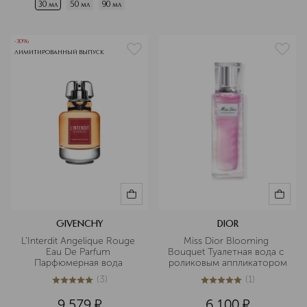
30 мл
50 мл
90 мл
-30%
ЛИМИТИРОВАННЫЙ ВЫПУСК
GIVENCHY
DIOR
L’Interdit Angelique Rouge 
Miss Dior Blooming 
Eau De Parfum 
Bouquet Туалетная вода с 
Парфюмерная вода 
роликовым аппликатором
(
3
)
(
1
)
5
из
5
3
5
из
5
1
9 579
¤
6 100
¤