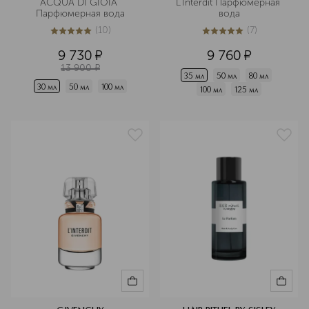
ACQUA DI GIOIA 
L'Interdit Парфюмерная 
Парфюмерная вода
вода
(
10
)
(
7
)
4.8
из
5
10
5
из
5
7
9 730
¤
9 760
¤
13 900
¤
35 мл
50 мл
80 мл
30 мл
50 мл
100 мл
100 мл
125 мл