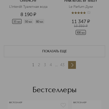
GIVENCHY
HAIR RITUEL BY SISLEY
L'Interdit Туалетная вода
Le Parfum Духи
(
1
)
8 190
¤
5
из
5
1
11 347
¤
35 мл
50 мл
80 мл
13 350
¤
100 мл
ПОКАЗАТЬ ЕЩЕ
1
2
3
4
...
43
Бестселлеры
БЕСТСЕЛЛЕР
БЕСТСЕЛЛЕР