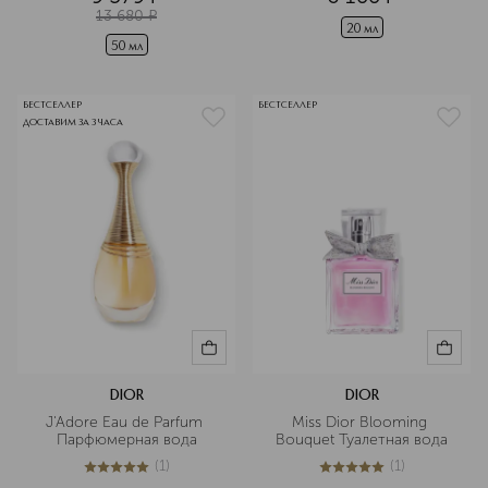
13 680
¤
20 мл
50 мл
БЕСТСЕЛЛЕР
БЕСТСЕЛЛЕР
ДОСТАВИМ ЗА 3 ЧАСА
DIOR
DIOR
J'Adore Eau de Parfum 
Miss Dior Blooming 
Парфюмерная вода
Bouquet Туалетная вода
(
1
)
(
1
)
5
из
5
1
5
из
5
1