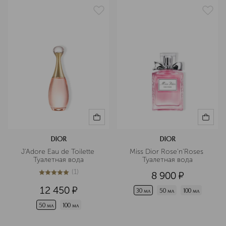
DIOR
DIOR
J'Adore Eau de Toilette 
Miss Dior Rose'n'Roses 
Туалетная вода
Туалетная вода
(
1
)
8 900
¤
5
из
5
1
12 450
¤
30 мл
50 мл
100 мл
50 мл
100 мл