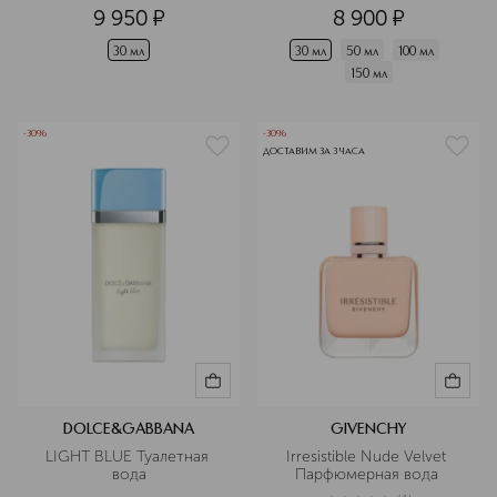
9 950
¤
8 900
¤
30 мл
30 мл
50 мл
100 мл
150 мл
-30%
-30%
ДОСТАВИМ ЗА 3 ЧАСА
DOLCE&GABBANA
GIVENCHY
LIGHT BLUE Туалетная 
Irresistible Nude Velvet 
вода
Парфюмерная вода 