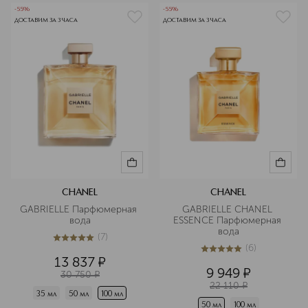
-55%
-55%
ДОСТАВИМ ЗА 3 ЧАСА
ДОСТАВИМ ЗА 3 ЧАСА
CHANEL
CHANEL
GABRIELLE Парфюмерная 
GABRIELLE CHANEL 
вода
ESSENCE Парфюмерная 
вода
(
7
)
4.9
из
5
7
(
6
)
5
из
5
6
13 837
¤
9 949
¤
30 750
¤
22 110
¤
35 мл
50 мл
100 мл
50 мл
100 мл