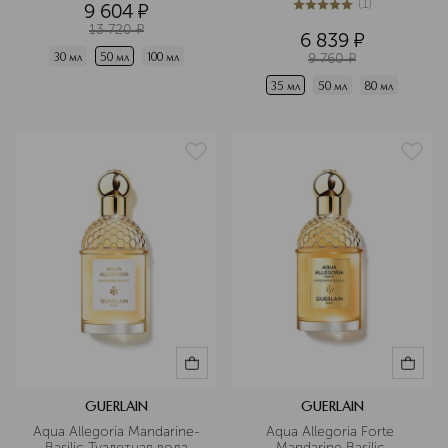
(
1
)
9 604
¤
5
из
5
1
13 720
¤
6 839
¤
9 760
¤
30 мл
50 мл
100 мл
35 мл
50 мл
80 мл
GUERLAIN
GUERLAIN
Aqua Allegoria Mandarine-
Aqua Allegoria Forte 
Basilic Туалетная вода
Mandarine Basilic 