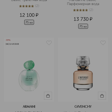
Парфюмерная вода
(
2
)
5
из
5
2
(
2
)
5
из
5
2
12 100
¤
13 730
¤
75 мл
75 мл
-30%
ЭКСКЛЮЗИВ
ARMANI
GIVENCHY