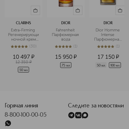
CLARINS
DIOR
DIOR
Extra-Firming 
Fahrenheit 
Dior Homme 
Регенерирующий
Парфюмерная 
Intense 
 ночной крем 
вода
Парфюмерная 
для лица для 
вода
(
30
)
(
1
)
(
1
)
любого типа 
5
из
5
30
5
из
5
1
5
из
5
1
кожи
10 497
¤
15 950
¤
17 150
¤
12 350
¤
75 мл
50 мл
100 мл
50 мл
<p class="MsoNormal"><span style="font-size: 12.0pt; line
Горячая линия
Следите за новостями
8-800-100-00-05