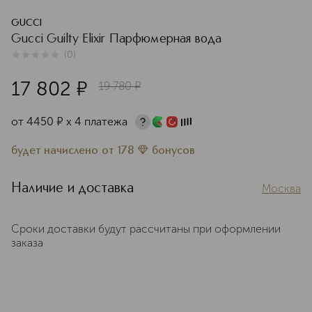
GUCCI
Gucci Guilty Elixir Парфюмерная вода
(
0
)
0
из
5
0
17 802
¤
19 780
¤
от
4450
¤
х 4 платежа
будет начислено
от
178
бонусов
Наличие и доставка
Москва
Сроки доставки будут рассчитаны при оформлении
заказа