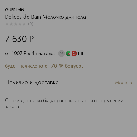
GUERLAIN
Delices de Bain Молочко для тела
(
0
)
0
из
5
0
7 630
¤
от
1907
¤
х 4 платежа
будет начислено
от
76
бонусов
Наличие и доставка
Москва
Сроки доставки будут рассчитаны при оформлении
заказа