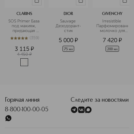
CLARINS
DIOR
GIVENCHY
SOS Primer База 
Sauvage 
Irresistible 
под макияж, 
Дезодорант-
Парфюмированно
придающая 
стик
 молочко для 
сияние коже
тела
(
359
)
5 000
¤
7 420
¤
5
из
5
359
3 115
¤
75 мл
200 мл
4 450
¤
<p class="MsoNormal"><span style="font-size: 12.0pt; line
Горячая линия
Следите за новостями
8-800-100-00-05