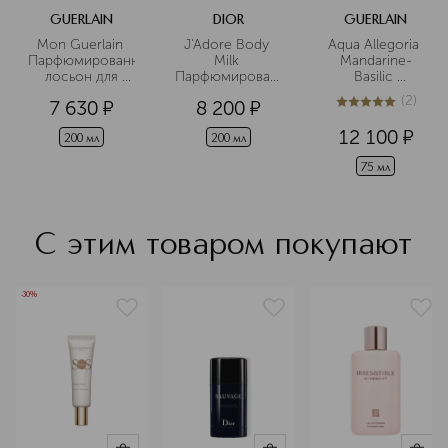
GUERLAIN
DIOR
GUERLAIN
Mon Guerlain 
J'Adore Body 
Aqua Allegoria 
Парфюмированный
Milk 
Mandarine-
 лосьон для 
Парфюмированное
Basilic 
тела
 молочко для 
Туалетная вода
(
2
)
7 630
¤
8 200
¤
тела
5
из
5
2
12 100
¤
200 мл
200 мл
75 мл
С этим товаром покупают
-30%