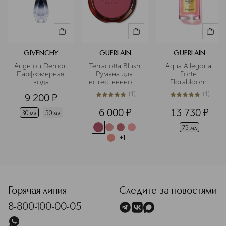
GIVENCHY
GUERLAIN
GUERLAIN
Ange ou Demon 
Terracotta Blush 
Aqua Allegoria 
Парфюмерная 
Румяна для 
Forte 
вода
естественного 
Florabloom 
сияния кожи
Парфюмерная 
(
1
)
(
1
)
9 200
¤
вода
5
из
5
1
5
из
5
1
6 000
¤
13 730
¤
30 мл
50 мл
75 мл
+
1
Горячая линия
Следите за новостями
8-800-100-00-05