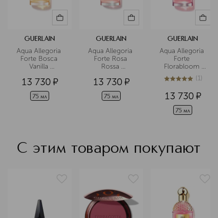
GUERLAIN
GUERLAIN
GUERLAIN
Aqua Allegoria 
Aqua Allegoria 
Aqua Allegoria 
Forte Bosca 
Forte Rosa 
Forte 
Vanilla 
Rossa 
Florabloom 
Парфюмерная 
Парфюмерная 
Парфюмерная 
(
1
)
13 730
¤
13 730
¤
вода
вода
вода
5
из
5
1
13 730
¤
75 мл
75 мл
75 мл
С этим товаром покупают