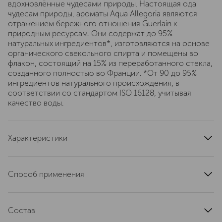
вдохновлённые чудесами природы. Настоящая ода
чудесам природы, ароматы Aqua Allegoria являются
отражением бережного отношения Guerlain к
природным ресурсам. Они содержат до 95%
натуральных ингредиентов*, изготовляются на основе
органического свекольного спирта и помещены во
флакон, состоящий на 15% из переработанного стекла,
созданного полностью во Франции. *От 90 до 95%
ингредиентов натурального происхождения, в
соответствии со стандартом ISO 16128, учитывая
качество воды.
Характеристики
тип продукта
парфюмерная вода
верхние ноты
кориандр, лимон, альдегиды
Способ применения
базовые ноты
сандал, пачули
Небольшое количество нанести на тело, избегая
страна производства
Франция
попадания в глаза
артикул
Состав
G014745