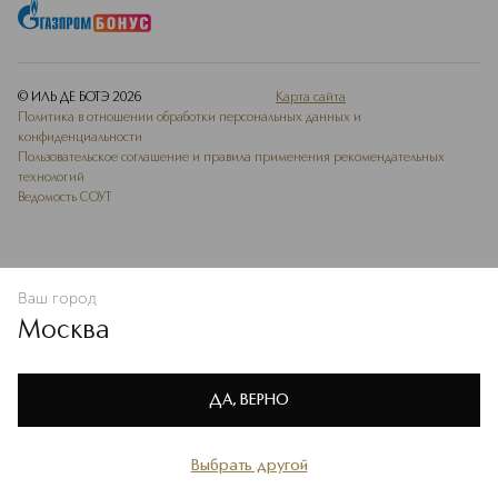
© ИЛЬ ДЕ БОТЭ
2026
Карта сайта
Политика в отношении обработки персональных данных и
конфиденциальности
Пользовательское соглашение и правила применения рекомендательных
технологий
Ведомость СОУТ
Ваш город
ДОБАВИТЬ В ИЗБРАННОЕ
Москва
Мы используем cookie-файлы и сервисы веб-аналитики. Они
необходимы для улучшения работы сайта. Подробнее –
OK
в
Политике конфиденциальности
ДА, ВЕРНО
Выбрать другой
Главная
Каталог
Избранное
Профиль
Корзина