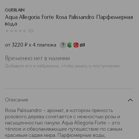
GUERLAIN
Aqua Allegoria Forte Rosa Palissandro Парфюмерная
вода
(
0
)
0
из
5
0
от
3220
¤
х 4 платежа
Временно нет в наличии
Добавьте его в избранное, чтобы узнать о поступлении
Описание
Rosa Palissandro – аромат, в котором пряность
розового дерева сочетается с нежностью розы и
насыщенностью пачули. Aqua Allegoria Forte – это
тёплое и обволакивающее путешествие по самым
красивым садам мира. Парфюмерные воды,