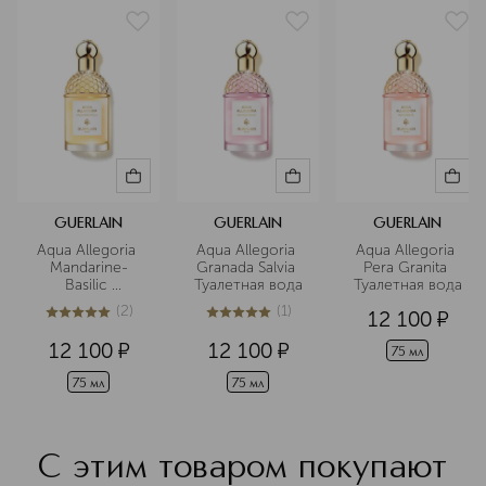
красоты.
Подробнее
GUERLAIN
GUERLAIN
GUERLAIN
Aqua Allegoria 
Aqua Allegoria 
Aqua Allegoria 
Mandarine-
Granada Salvia 
Pera Granita 
Basilic 
Туалетная вода
Туалетная вода
Туалетная вода
(
2
)
(
1
)
12 100
¤
5
из
5
2
5
из
5
1
12 100
¤
12 100
¤
75 мл
75 мл
75 мл
С этим товаром покупают