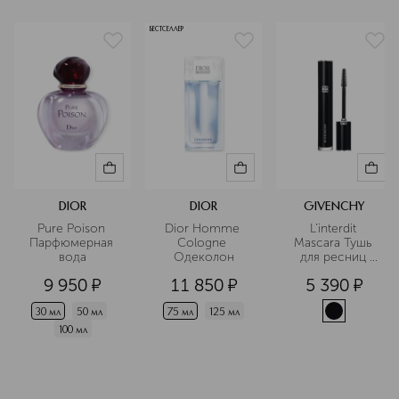
БЕСТСЕЛЛЕР
DIOR
DIOR
GIVENCHY
Pure Poison 
Dior Homme 
L’interdit 
Парфюмерная 
Cologne 
Mascara Тушь 
вода
Одеколон
для ресниц 
объем и 
9 950
¤
11 850
¤
5 390
¤
удлинение
30 мл
50 мл
75 мл
125 мл
100 мл