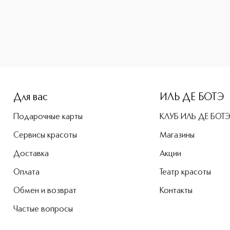
-height: 107%; color: #00b0f0;">L`instant Homme De Guerla
Для вас
ИЛЬ ДЕ БОТЭ
Подарочные карты
КЛУБ ИЛЬ ДЕ БОТ
Сервисы красоты
Магазины
Доставка
Акции
Оплата
Театр красоты
Обмен и возврат
Контакты
Частые вопросы