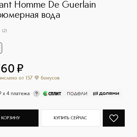
stant Homme De Guerlain
юмерная вода
(
2
)
760
¤
ачислено
от
157
бонусов
¤
х 4 платежа
 КОРЗИНУ
КУПИТЬ СЕЙЧАС