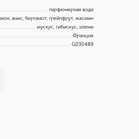
парфюмерная вода
мон, анис, бергамот, грейпфрут, жасмин
мускус, гибискус, элеми
Франция
G030489