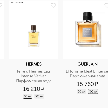
ЭКСКЛЮЗИВ
HERMES
GUERLAIN
Terre d'Hermès Eau 
L'Homme Ideal L'Intense 
Intense Vétiver 
Парфюмерная вода
Парфюмерная вода
15 760
¤
16 210
¤
50 мл
100 мл
50 мл
100 мл