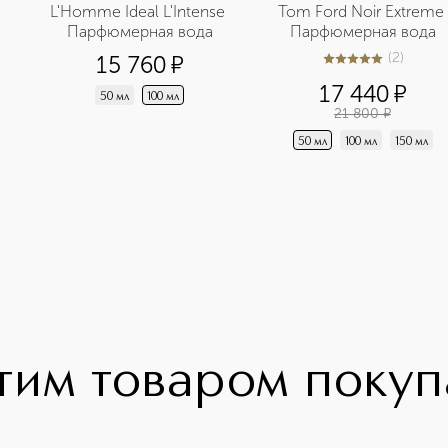
L'Homme Ideal L'Intense 
Tom Ford Noir Extreme 
Парфюмерная вода
Парфюмерная вода
(
2
)
15 760
¤
5
из
5
2
17 440
¤
50 мл
100 мл
21 800
¤
50 мл
100 мл
150 мл
тим товаром поку