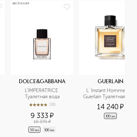
БЕСТСЕЛЛЕР
DOLCE&GABBANA
GUERLAIN
L'IMPERATRICE 
L`Instant Homme De 
Туалетная вода
Guerlain Туалетная вод
(
18
)
14 240
¤
5
из
5
18
9 333
¤
100 мл
10 370
¤
50 мл
100 мл