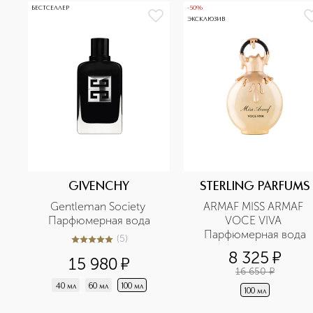
БЕСТСЕЛЛЕР
-50%
ЭКСКЛЮЗИВ
GIVENCHY
STERLING PARFUMS
Gentleman Society 
ARMAF MISS ARMAF 
Парфюмерная вода
VOCE VIVA 
Парфюмерная вода
(
5
)
5
из
5
5
8 325
¤
15 980
¤
16 650
¤
40 мл
60 мл
100 мл
100 мл