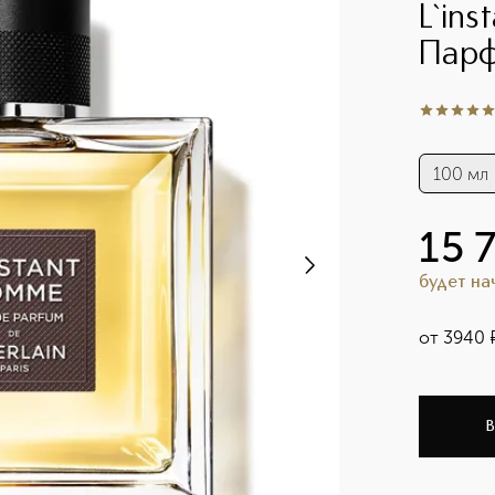
L`in
Парф
5
из
5
2
100 мл
15 
будет н
от
3940
В