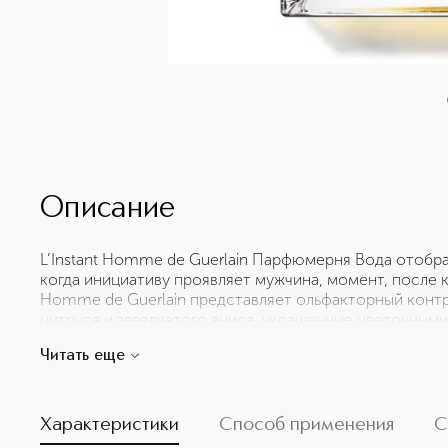
Описание
L’Instant Homme de Guerlain Парфюмерня Вода отобр
когда инициативу проявляет мужчина, момент, после ко
Homme de Guerlain представляет ольфакторный контр
цитруса и звездчатого аниса, украшенные цветочными
превратиться в чувственный древесный аккорд пачули
Читать еще
квадратный флакон со строгим и роскошным дизайно
шоколадного цвета заимствовано из мира часового ис
мужских ароматов посвящена выдающемуся наследию 
воплощение элегантности между мифическими творе
Характеристики
Способ применения
С