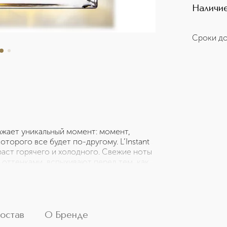
Наличие
Сроки до
ажает уникальный момент: момент,
торого все будет по-другому. L’Instant
аст горячего и холодного. Свежие ноты
 оттенками, вспыхивают перед тем, как
 и какао. Аромат помещён в граненый
м. Гильоширование на матовой крышке
кусства. Коллекция легендарных
Дома Guerlain. Ароматы как
ниями и непревзойдёнными шлейфами.
остав
О Бренде