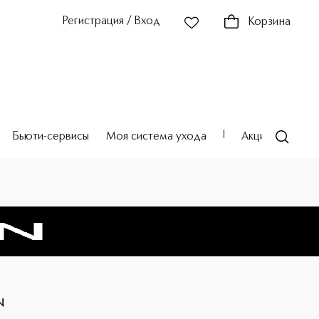
Регистрация / Вход
Корзина
Бьюти-сервисы
Моя система ухода
Акции
Театр
N