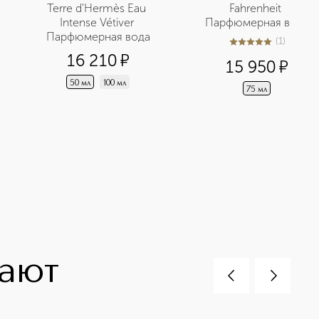
Terre d'Hermès Eau 
Fahrenheit 
Intense Vétiver 
Парфюмерная вода
Парфюмерная вода
(
1
)
5
из
5
1
16 210
¤
15 950
¤
50 мл
100 мл
75 мл
пают