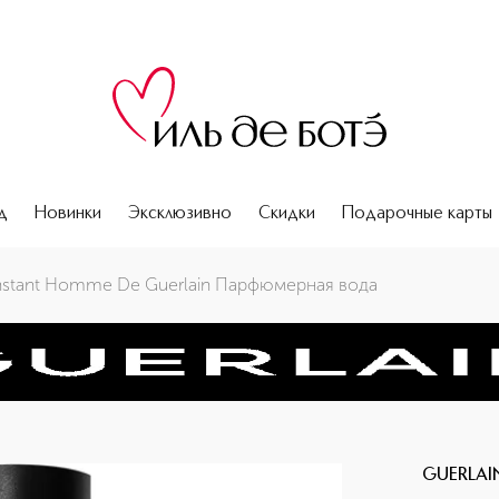
д
Новинки
Эксклюзивно
Скидки
Подарочные карты
nstant Homme De Guerlain Парфюмерная вода
GUERLAI