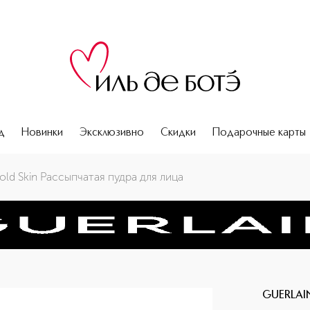
д
Новинки
Эксклюзивно
Скидки
Подарочные карты
old Skin Рассыпчатая пудра для лица
GUERLAI