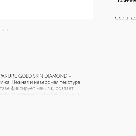
Наличие
Сроки до
 PARURE GOLD SKIN DIAMOND –
ияжа. Нежная и невесомая текстура
таве фиксирует макияж, создает
еляя тональное покрытие. Формула
а, которые обеспечивают длительный
атая пудра PARURE GOLD SKIN DIAMOND
о нанесения. Пудра представлена в
ок с холодным подтоном, подходит для
пигментированные тёплые оттенки,