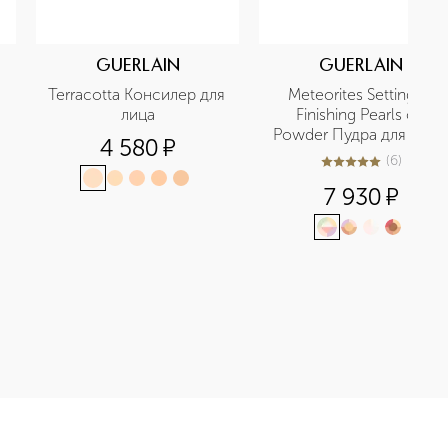
GUERLAIN
GUERLAIN
Terracotta Консилер для 
Meteorites Setting & 
лица
Finishing Pearls of 
Powder Пудра для лица 
4 580
¤
в шариках
(
6
)
5
из
5
6
7 930
¤
ая пудра для лица приобретайте в нашем интернет-магазине. 