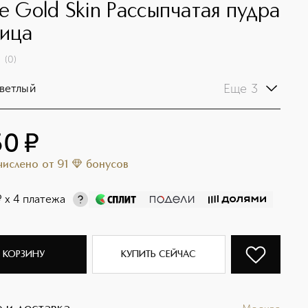
re Gold Skin Рассыпчатая пудра
лица
(
0
)
Еще 3
ветлый
50
¤
ачислено
от
91
бонусов
¤
х 4 платежа
 КОРЗИНУ
КУПИТЬ СЕЙЧАС