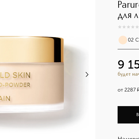
Paru
для 
0
из
5
0
02 С
9 1
будет н
от
2287
В