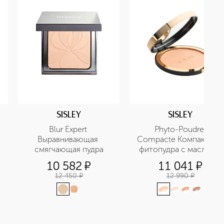
SISLEY
SISLEY
Blur Expert 
Phyto-Poudre 
Выравнивающая 
Compacte Компактная 
смягчающая пудра
фитопудра с маслами 
какао, купуасу и манго
10 582
¤
11 041
¤
12 450
¤
12 990
¤