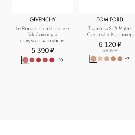
GIVENCHY
TOM FORD
Le Rouge Interdit Intense 
Traceless Soft Matte 
Silk Сияющая 
Concealer Консилер
полуматовая губная 
6 120
¤
помада
5 390
¤
6 800
¤
+
7
+
10
<p class="MsoNormal"><span style="font-size: 12.0pt; line