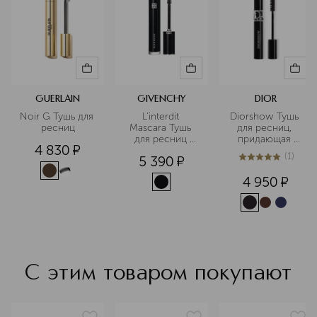
GUERLAIN
GIVENCHY
DIOR
Noir G Тушь для 
L’interdit 
Diorshow Тушь 
ресниц
Mascara Тушь 
для ресниц, 
для ресниц 
придающая 
4 830
¤
объем и 
объем
(
1
)
5 390
¤
удлинение
5
из
5
1
4 950
¤
С этим товаром покупают