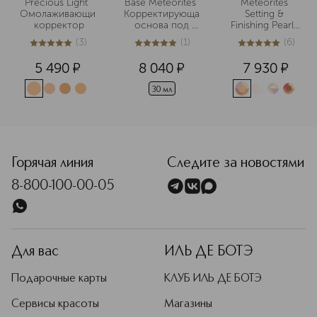
Precious Light 
Base Météorites 
Meteorites 
Омолаживающий
Корректирующая
Setting & 
 корректор
 основа под 
Finishing Pearls 
макияж
of Powder 
(
3
)
(
1
)
(
6
)
Пудра для лица 
5
из
5
3
5
из
5
1
5
из
5
6
в шариках
5 490
¤
8 040
¤
7 930
¤
30 мл
<p class="MsoNormal"><span style="font-size: 12.0pt; line
Горячая линия
Следите за новостями
8-800-100-00-05
Для вас
ИЛЬ ДЕ БОТЭ
Подарочные карты
КЛУБ ИЛЬ ДЕ БОТЭ
Сервисы красоты
Магазины