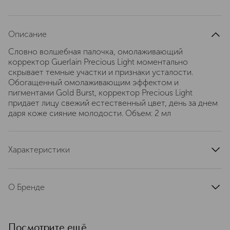
Описание
Словно волшебная палочка, омолаживающий
корректор Guerlain Precious Light моментально
скрывает темные участки и признаки усталости.
Обогащенный омолаживающим эффектом и
пигментами Gold Burst, корректор Precious Light
придает лицу свежий естественный цвет, день за днем
даря коже сияние молодости. Объем: 2 мл
Характеристики
артикул
G043778
О Бренде
Основан в Париже в 1828 году.
История о смелости творчества. С
1828 года Guerlain исследует,
Посмотрите ещё