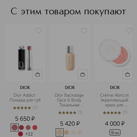
С этим товаром покупают
DIOR
DIOR
DIOR
Dior Addict 
Dior Backstage 
Crème Abricot 
Помада для губ
Face & Body 
Укрепляющий 
Тональная 
крем для 
(
2
)
основа для 
ногтей
5
из
5
2
(
1
)
(
3
)
лица и тела
5
из
5
1
5
из
5
3
5 650
¤
5 420
¤
4 000
¤
10 мл
+
22