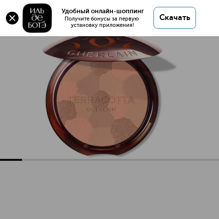
Удобный онлайн-шоппинг
Скачать
Получите бонусы за первую 
установку приложения!
Terracotta Light Легкая бронзирующая пудра для лица
Описание
Характеристики