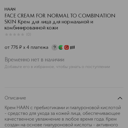
HAAN
FACE CREAM FOR NORMAL TO COMBINATION
SKIN Крем для лица для нормальной и
комбинированной кожи
(
0
)
0
из
5
0
от
776
¤
х 4 платежа
Временно нет в наличии
Добавьте его в избранное, чтобы узнать о поступлении
Описание
Крем HAAN с пребиотиками и гиалуроновой кислотой
- средство для ухода за кожей лица, обеспечивающее
качественное увлажнение в любое время года. Крем
создан на основе гиалуроновой кислоты - активного