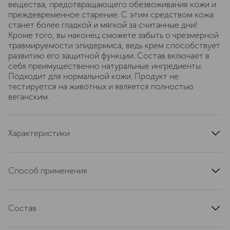
вещества, предотвращающего обезвоживания кожи и
преждевременное старение. С этим средством кожа
станет более гладкой и мягкой за считанные дни!
Кроме того, вы наконец сможете забыть о чрезмерной
травмируемости эпидермиса, ведь крем способствует
развитию его защитной функции. Состав включает в
себя преимущественно натуральные ингредиенты.
Подходит для нормальной кожи. Продукт не
тестируется на животных и является полностью
веганским.
Характеристики
артикул
22-071
Способ применения
Утром и вечером наносить на сухую очищенную кожу,
мягко втирая до полного впитывания.
Состав
Aqua (water), C13-15 alkane, Cetearyl Ethylhexanoate,