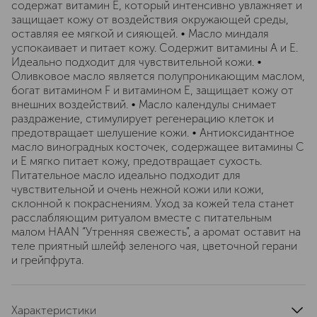
содержат витамин Е, который интенсивно увлажняет и
защищает кожу от воздействия окружающей среды,
оставляя ее мягкой и сияющей. • Масло миндаля
успокаивает и питает кожу. Содержит витамины A и E.
Идеально подходит для чувствительной кожи. •
Оливковое масло является полупроникающим маслом,
богат витамином F и витамином E, защищает кожу от
внешних воздействий. • Масло календулы снимает
раздражение, стимулирует регенерацию клеток и
предотвращает шелушение кожи. • Антиоксидантное
масло виноградных косточек, содержащее витамины C
и E мягко питает кожу, предотвращает сухость.
Питательное масло идеально подходит для
чувствительной и очень нежной кожи или кожи,
склонной к покраснениям. Уход за кожей тела станет
расслабляющим ритуалом вместе с питательным
малом HAAN “Утренняя свежесть”, а аромат оставит на
теле приятный шлейф зеленого чая, цветочной герани
и грейпфрута.
Характеристики