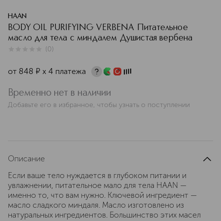
HAAN
BODY OIL PURIFYING VERBENA Питательное
масло для тела с миндалем Душистая вербена
(
0
)
0
из
5
0
от
848
¤
х 4 платежа
Временно нет в наличии
Добавьте его в избранное, чтобы узнать о поступлении
Описание
Если ваше тело нуждается в глубоком питании и
увлажнении, питательное мало для тела HAAN —
именно то, что вам нужно. Ключевой ингредиент —
масло сладкого миндаля. Масло изготовлено из
натуральных ингредиентов. Большинство этих масел