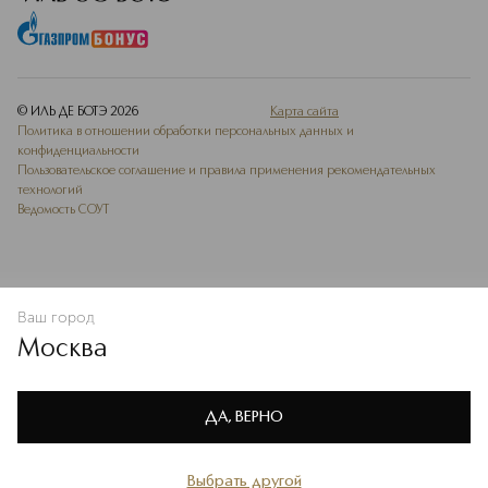
© ИЛЬ ДЕ БОТЭ
2026
Карта сайта
Политика в отношении обработки персональных данных и
конфиденциальности
Пользовательское соглашение и правила применения рекомендательных
технологий
Ведомость СОУТ
Ваш город
В КОРЗИНУ
КУПИТЬ СЕЙЧАС
Москва
Мы используем cookie-файлы и сервисы веб-аналитики. Они
необходимы для улучшения работы сайта. Подробнее –
OK
в
Политике конфиденциальности
ДА, ВЕРНО
Выбрать другой