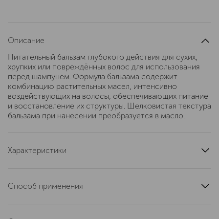
Описание
Питательный бальзам глубокого действия для сухих,
хрупких или повреждённых волос для использования
перед шампунем. Формула бальзама содержит
комбинацию растительных масел, интенсивно
воздействующих на волосы, обеспечивающих питание
и восстановление их структуры. Шелковистая текстура
бальзама при нанесении преобразуется в масло.
Характеристики
область применения
волосы
эффект
восстановление, питание
Способ применения
текстура
масляная
Наносить на сухие волосы один раз в неделю,
страна производства
Франция
распределяя по всей длине и до самых кончиков,