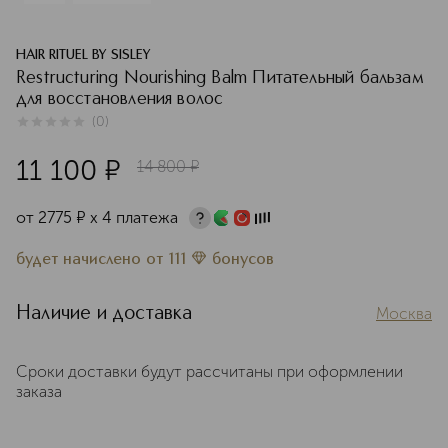
HAIR RITUEL BY SISLEY
Restructuring Nourishing Balm Питательный бальзам
для восстановления волос
(
0
)
0
из
5
0
11 100
¤
14 800
¤
от
2775
¤
х 4 платежа
будет начислено
от
111
бонусов
Наличие и доставка
Москва
Сроки доставки будут рассчитаны при оформлении
заказа