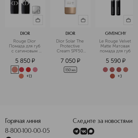
DIOR
DIOR
GIVENCHY
Rouge Dior 
Dior Solar The 
Le Rouge Velvet 
Помада для губ 
Protective 
Matte Матовая 
с сатиновым 
Cream SPF50 
помада для губ 
финишем
Солнцезащитный
5 850
¤
7 050
¤
5 590
¤
 крем для тела
150 мл
+
13
+
3
<p class="MsoNormal"><span style="font-size: 12.0pt; line
Горячая линия
Следите за новостями
8-800-100-00-05