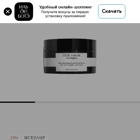
Удобный онлайн-шоппинг
Скачать
Получите бонусы за первую 
установку приложения!
Restructuring Nourishing Balm Питательный бальзам для 
Описание
Характеристики
-25%
БЕСТСЕЛЛЕР