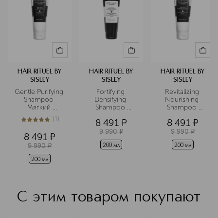
HAIR RITUEL BY
HAIR RITUEL BY
HAIR RITUEL BY
SISLEY
SISLEY
SISLEY
Gentle Purifying 
Fortifying 
Revitalizing 
Shampoo 
Densifying 
Nourishing 
Мягкий 
Shampoo 
Shampoo 
очищающий 
Укрепляющий 
Тонизирующий 
(
1
)
8 491
¤
8 491
¤
шампунь с 
уплотняющий 
питательный 
5
из
5
1
экстрактом 
шампунь
шампунь
9 990
¤
9 990
¤
8 491
¤
яванского чая
9 990
¤
200 мл
200 мл
200 мл
С этим товаром покупают