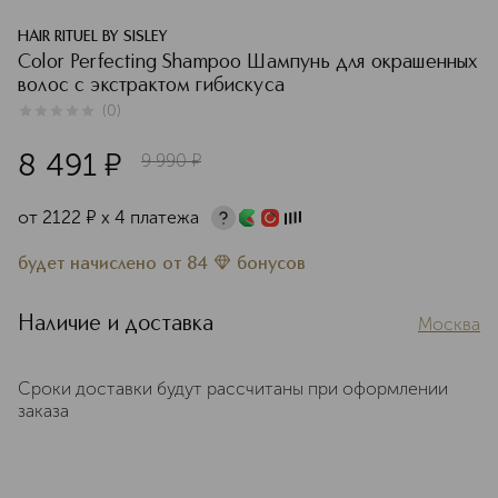
HAIR RITUEL BY SISLEY
Color Perfecting Shampoo Шампунь для окрашенных
волос с экстрактом гибискуса
(
0
)
0
из
5
0
8 491
¤
9 990
¤
от
2122
¤
х 4 платежа
будет начислено
от
84
бонусов
Наличие и доставка
Москва
Сроки доставки будут рассчитаны при оформлении
заказа