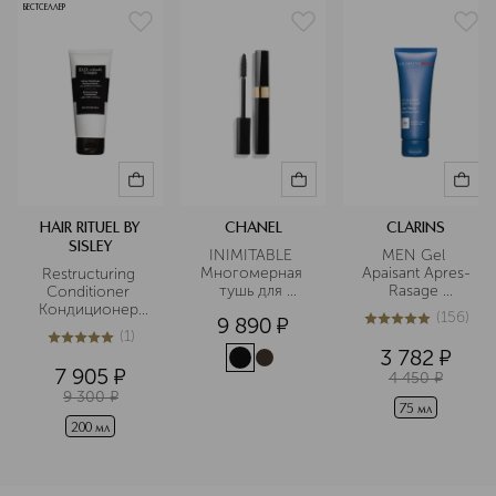
БЕСТСЕЛЛЕР
HAIR RITUEL BY
CHANEL
CLARINS
SISLEY
INIMITABLE 
MEN Gel 
Многомерная 
Apaisant Apres-
Restructuring 
тушь для 
Rasage 
Conditioner 
ресниц
Успокаивающий 
Кондиционер 
(
156
)
9 890
¤
гель после 
для волос с 
5
из
5
156
(
1
)
бритья
протеинами 
5
из
5
1
3 782
¤
хлопка
7 905
¤
4 450
¤
9 300
¤
75 мл
200 мл