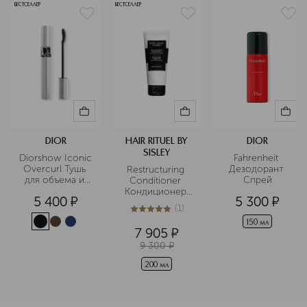
БЕСТСЕЛЛЕР
БЕСТСЕЛЛЕР
DIOR
HAIR RITUEL BY
DIOR
SISLEY
Diorshow Iconic 
Fahrenheit 
Overcurl Тушь 
Дезодорант 
Restructuring 
для объема и 
Спрей
Conditioner 
подкручивания 
Кондиционер 
5 400
¤
5 300
¤
ресниц
для волос с 
(
1
)
протеинами 
5
из
5
1
150 мл
хлопка
7 905
¤
9 300
¤
200 мл