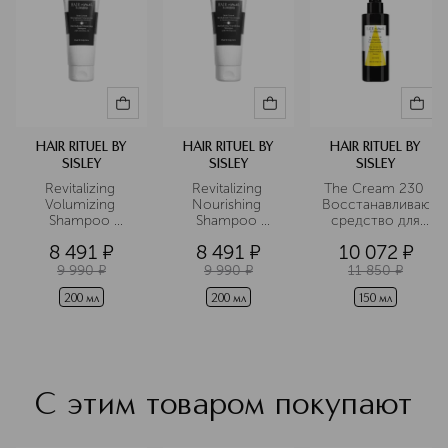
BENZOATE, POTASSIUM SORBATE, BENZOIC ACID,
PHENOXYETHANOL, PENTAERYTHRITYL TETRA-DI-T-
BUTYL HYDROXYHYDROCINNAMATE, LIMONENE,
CITRAL. IL#1A
HAIR RITUEL BY
HAIR RITUEL BY
HAIR RITUEL BY
SISLEY
SISLEY
SISLEY
Revitalizing 
Revitalizing 
The Cream 230 
Volumizing 
Nourishing 
Восстанавливающ
Shampoo 
Shampoo 
 средство для 
Шампунь для 
Тонизирующий 
волос с 
8 491
¤
8 491
¤
10 072
¤
увеличения 
питательный 
эффектом 
объема волос с 
шампунь
термозащиты
9 990
¤
9 990
¤
11 850
¤
маслом 
камелии
200 мл
200 мл
150 мл
С этим товаром покупают