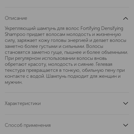
Описание
Укрепляющий шампунь для волос Fortifying Densifying
Shampoo придает волосам молодость и жизненную
силу, заряжает кожу головы энергией и делает волосы
заметно более густыми и сильными. Волосы
становятся заметно гуще, пышнее и более объемными.
При регулярном использовании волосы вновь
обретают красоту, молодость и сияние. Гелевая
текстура превращается в тонкую, обильную пену при
контакте с водой. Шампунь подходит для женщин и
мужчин.
Характеристики
эффект
уплотнение волос, укрепление
текстура
вспенивающаяся
Способ применения
область применения
волосы