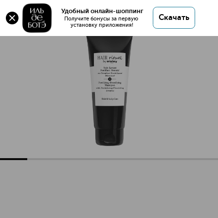
Удобный онлайн-шоппинг
Скачать
Получите бонусы за первую 
установку приложения!
Fortifying Densifying Shampoo Укрепляющий уплотняющи
Описание
Характеристики