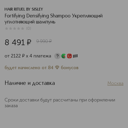
HAIR RITUEL BY SISLEY
Fortifying Densifying Shampoo Укрепляющий
уплотняющий шампунь
(
0
)
0
из
5
0
8 491
¤
9 990
¤
от
2122
¤
х 4 платежа
будет начислено
от
84
бонусов
Наличие и доставка
Москва
Сроки доставки будут рассчитаны при оформлении
заказа