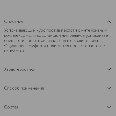
Описание
Успокаивающий курс против перхоти с интенсивным
комплексом для восстановления баланса успокаивает,
очищает и восстанавливает баланс кожи головы.
Ощущение комфорта появляется после первого же
нанесения.
Характеристики
текстура
жидкая
эффект
Способ применения
балансирующий, против перхоти, успокаивающий
Рекомендуется применять дуэтом с Успокаивающим
область применения
кожа головы, волосы
шампунем против перхоти: – интенсивным курсом 3
страна производства
Франция
Состав
раза в неделю в течение 3 недель; – поддерживающим
артикул
169370S
курсом в остальное время, чередуя Успокаивающий
AQUA/WATER/EAU, ALCOHOL DENAT., PEG-40