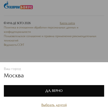
© ИЛЬ ДЕ БОТЭ
2026
Карта сайта
Политика в отношении обработки персональных данных и
конфиденциальности
Пользовательское соглашение и правила применения рекомендательных
технологий
Ведомость СОУТ
Ваш город
В КОРЗИНУ
КУПИТЬ СЕЙЧАС
Москва
Мы используем cookie-файлы и сервисы веб-аналитики. Они
необходимы для улучшения работы сайта. Подробнее –
OK
в
Политике конфиденциальности
ДА, ВЕРНО
Выбрать другой
Главная
Каталог
Избранное
Профиль
Корзина