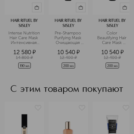
HAIR RITUEL BY
HAIR RITUEL BY
HAIR RITUEL BY
SISLEY
SISLEY
SISLEY
Intense Nutrition 
Pre-Shampoo 
Color 
Hair Care Mask 
Purifying Mask 
Beautifying Hair 
Интенсивная 
Очищающая 
Care Mask 
питательная 
маска для кожи 
Маска для 
12 580
¤
10 540
¤
10 540
¤
маска для 
головы с белой 
окрашенных 
волос
глиной
волос
14 800
¤
12 400
¤
12 400
¤
190 мл
200 мл
200 мл
С этим товаром покупают