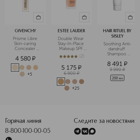
GIVENCHY
ESTEE LAUDER
HAIR RITUEL BY
SISLEY
Prisme Libre 
Double Wear 
Skin-caring 
Stay-In-Place 
Soothing Anti-
Concealer 
Makeup SPF 
dandruff 
Ухаживающий 
10/PA++ 
Shampoo 
(
2
)
4 580
¤
консилер
Устойчивый 
Успокаивающий 
5
из
5
2
8 491
¤
тональный крем
шампунь 
5 175
¤
против перхоти
9 990
¤
6 900
¤
+
5
200 мл
+
25
<p class="MsoNormal"><span style="font-size: 12.0pt; line
Горячая линия
Следите за новостями
8-800-100-00-05