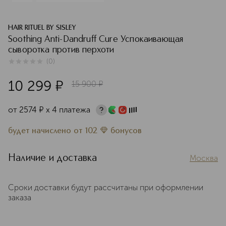
HAIR RITUEL BY SISLEY
Soothing Anti-Dandruff Cure Успокаивающая
сыворотка против перхоти
(
0
)
0
из
5
0
10 299
¤
15 900
¤
от
2574
¤
х 4 платежа
будет начислено
от
102
бонусов
Наличие и доставка
Москва
Сроки доставки будут рассчитаны при оформлении
заказа