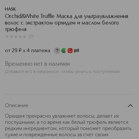
HASK
Orchid&White Truffle Маска для ультраувлажнения
волос с экстрактом орхидеи и маслом белого
трюфеля
(
0
)
0
из
5
0
от
29
¤
х 4 платежа
Временно нет в наличии
Добавьте его в избранное, чтобы узнать о поступлении
Описание
Орхидея прекрасно увлажняет волосы, делает их
послушными, в то время как белый трюфель является
редким ингредиентом, который поможет преобразить
сухие и поврежденные волосы за счет своих