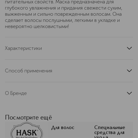
питательных свойств. Маска предназначена для
глубокого увлажнения и придания свежести сухим,
выжженным и сильно поврежденным волосам. Она
сделает волосы послушными, легкими в укладке и
невероятно шелковистыми!
Характеристики
страна производства
Россия
артикул
33310A
Способ применения
Нанести маску на чистые, влажные волосы. Уделите
особое внимание поврежденным участкам. Оставьте
О Бренде
на 10 минут. Тщательно промойте. Продолжите свою
обычную укладку. Для достижения наилучшего
результата используйте вместе с другими продуктами
марки HASK.
HASK
Посмотрите ещё
Для волос
Специальные
средства для
ухода