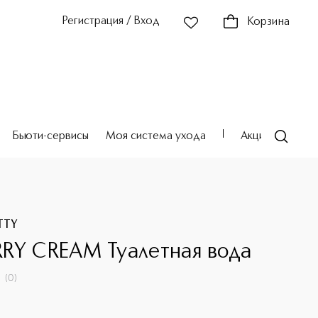
Регистрация / Вход
Корзина
Бьюти-сервисы
Моя система ухода
Акции
Театр
TTY
RY CREAM Туалетная вода
(
0
)