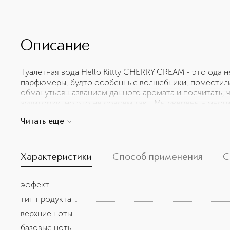
Описание
Туалетная вода Hello Kittty CHERRY CREAM - это ода
парфюмеры, будто особенные волшебники, поместили
обмануться названием данного аромата и посчитать, 
аудитории, но это не совсем так… Мы уверены - мног
как это быть частью волшебного мира Hello Kitty, как 
Читать еще
ягодный, сладкий и одновременно свежий- аромат п
Характеристики
Способ применения
С
эффект
тип продукта
верхние ноты
базовые ноты