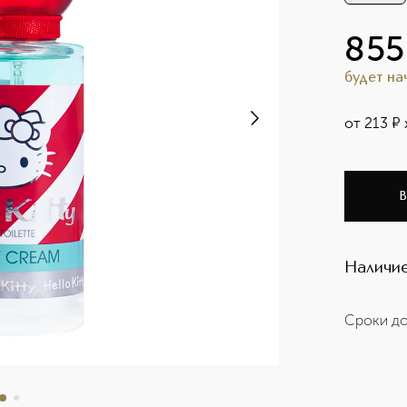
855
будет н
от
213
¤
В
Наличие
Сроки до