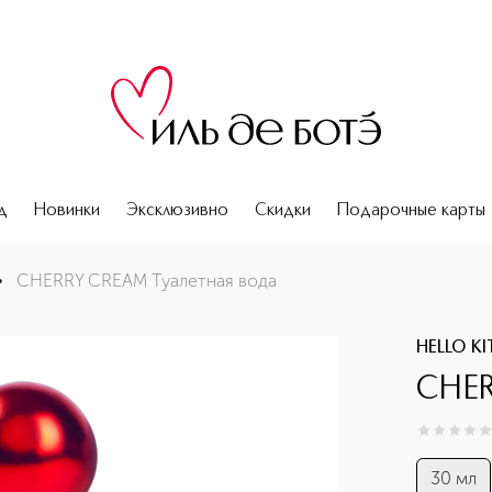
д
Новинки
Эксклюзивно
Скидки
Подарочные карты
•
CHERRY CREAM Туалетная вода
HELLO KI
CHER
0
из
5
0
30 мл