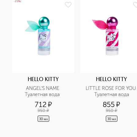
-25%
HELLO KITTY
HELLO KITTY
ANGEL'S NAME 
LITTLE ROSE FOR YOU 
Туалетная вода  
Туалетная вода
712
¤
855
¤
950
¤
950
¤
30 мл
30 мл