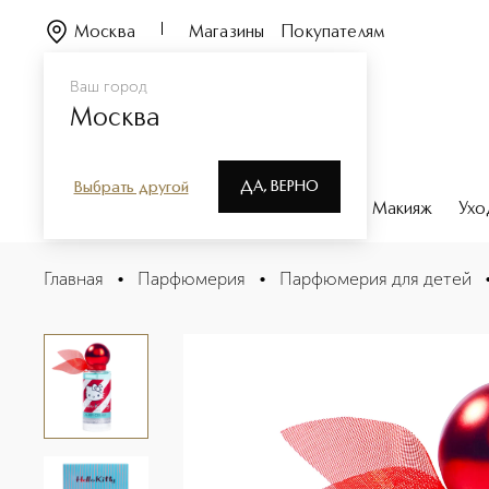
Москва
Магазины
Покупателям
Ваш город
Москва
ДА, ВЕРНО
Выбрать другой
Каталог
Бренды
Парфюмерия
Макияж
Ухо
CHERRY CREAM Туалетная вода
Главная
•
Парфюмерия
•
Парфюмерия для детей
Описание
Характеристики