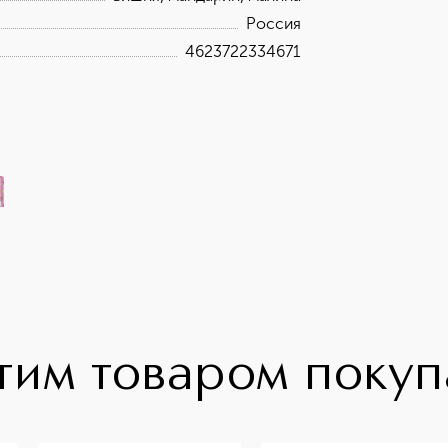
Россия
4623722334671
тим товаром поку