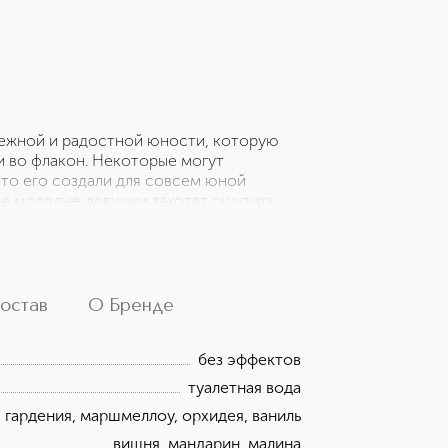
 нежной и радостной юности, которую
 во флакон. Некоторые могут
что его создали для совсем юной
ие молодые девушки захотят ощутить,
верить в добрые сказки. Сочный,
однимающий настроение!
остав
О Бренде
без эффектов
туалетная вода
гардения, маршмеллоу, орхидея, ваниль
вишня, мандарин, малина