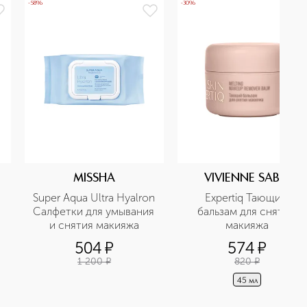
-58%
-30%
MISSHA
VIVIENNE SABO
Super Aqua Ultra Hyalron 
Expertiq Тающий 
Салфетки для умывания 
бальзам для снятия 
и снятия макияжа
макияжа
504
¤
574
¤
1 200
¤
820
¤
45 мл