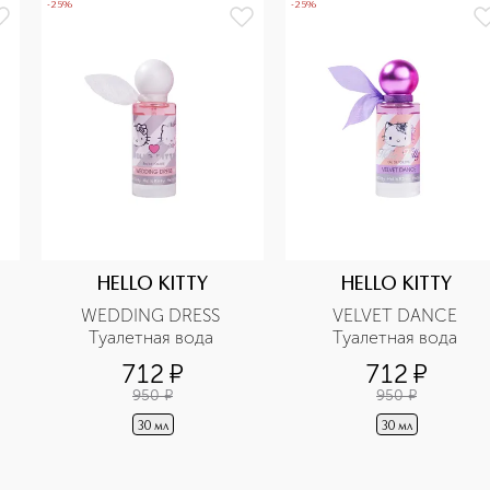
-25%
-25%
HELLO KITTY
HELLO KITTY
WEDDING DRESS 
VELVET DANCE 
Туалетная вода 
Туалетная вода 
712
¤
712
¤
950
¤
950
¤
30 мл
30 мл