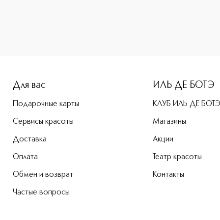
-height: 107%; color: #00b0f0;">LITTLE ROSE FOR YOU Туале
Для вас
ИЛЬ ДЕ БОТЭ
Подарочные карты
КЛУБ ИЛЬ ДЕ БОТ
Сервисы красоты
Магазины
Доставка
Акции
Оплата
Театр красоты
Обмен и возврат
Контакты
Частые вопросы