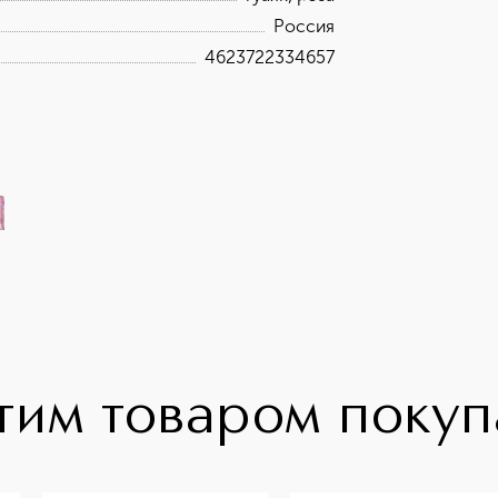
Россия
4623722334657
тим товаром поку