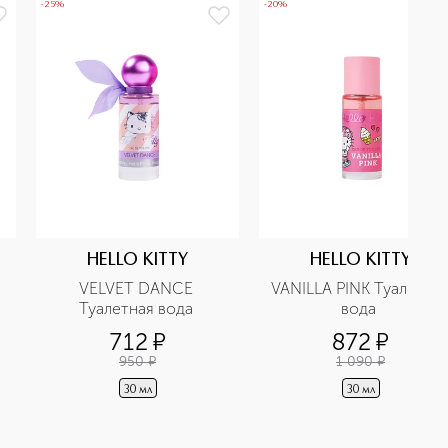
-25%
-20%
HELLO KITTY
HELLO KITTY
VELVET DANCE 
VANILLA PINK Туалетная
Туалетная вода 
вода 
712
¤
872
¤
950
¤
1 090
¤
30 мл
30 мл