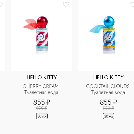
HELLO KITTY
HELLO KITTY
CHERRY CREAM  
COCKTAIL CLOUDS 
Туалетная вода 
Туалетная вода 
855
¤
855
¤
950
¤
950
¤
30 мл
30 мл