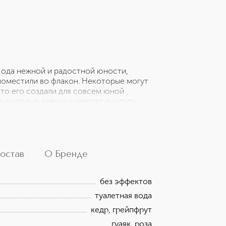
то ода нежной и радостной юности,
оместили во флакон. Некоторые могут
что его создали для совсем юной
е молодые девушки захотят ощутить,
верить в добрые сказки. Яркая роза цвета
 влюбить в себя с первого взгляда!
остав
О Бренде
без эффектов
туалетная вода
кедр, грейпфрут
гуаяк, роза