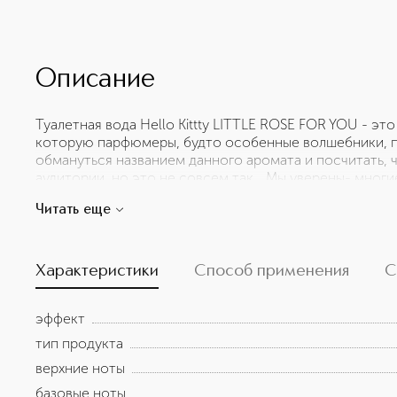
Описание
Туалетная вода Hello Kittty LITTLE ROSE FOR YOU - э
которую парфюмеры, будто особенные волшебники, п
обмануться названием данного аромата и посчитать, 
аудитории, но это не совсем так… Мы уверены- многи
как это быть частью волшебного мира Hello Kitty, как 
Читать еще
фуксии в кристаллах инея и сахара - аромат способный
Характеристики
Способ применения
С
эффект
тип продукта
верхние ноты
базовые ноты