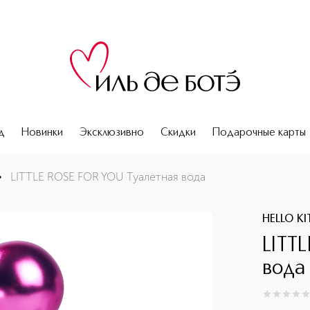
д
Новинки
Эксклюзивно
Скидки
Подарочные карты
•
LITTLE ROSE FOR YOU Туалетная вода
HELLO KI
LITT
вода
0
из
5
0