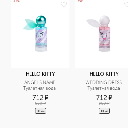
-25%
-25%
HELLO KITTY
HELLO KITTY
ANGEL'S NAME 
WEDDING DRESS 
Туалетная вода  
Туалетная вода 
712
¤
712
¤
950
¤
950
¤
30 мл
30 мл