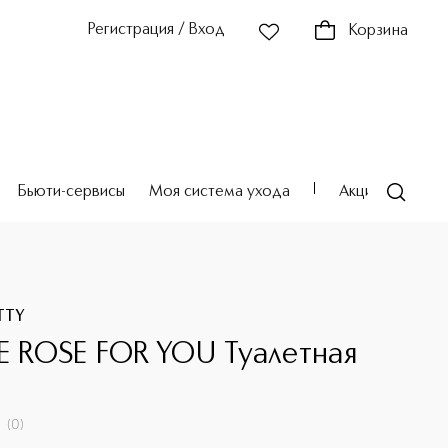
Регистрация / Вход
Корзина
Бьюти-сервисы
Моя система ухода
Акции
Театр
TTY
LE ROSE FOR YOU Туалетная
(
0
)