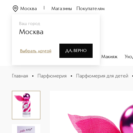
Москва
Магазины
Покупателям
Ваш город
Москва
ДА, ВЕРНО
Выбрать другой
Каталог
Бренды
Парфюмерия
Макияж
Ухо
LITTLE ROSE FOR YOU Туалетная вода
Главная
•
Парфюмерия
•
Парфюмерия для детей
Описание
Характеристики