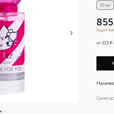
30 мл
855
будет н
от
213
¤
В
Наличие
Сроки до