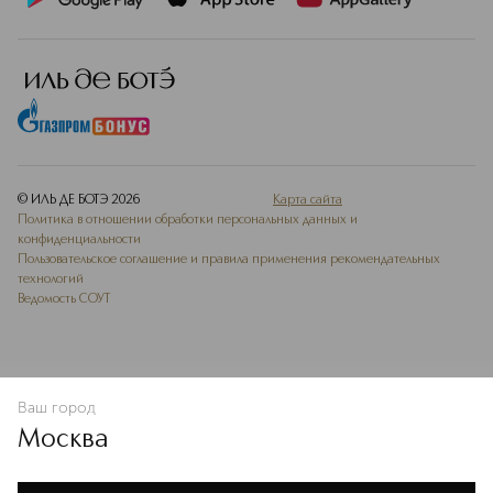
© ИЛЬ ДЕ БОТЭ
2026
Карта сайта
Политика в отношении обработки персональных данных и
конфиденциальности
Пользовательское соглашение и правила применения рекомендательных
технологий
Ведомость СОУТ
Ваш город
В КОРЗИНУ
КУПИТЬ СЕЙЧАС
Москва
Мы используем cookie-файлы и сервисы веб-аналитики. Они
необходимы для улучшения работы сайта. Подробнее –
OK