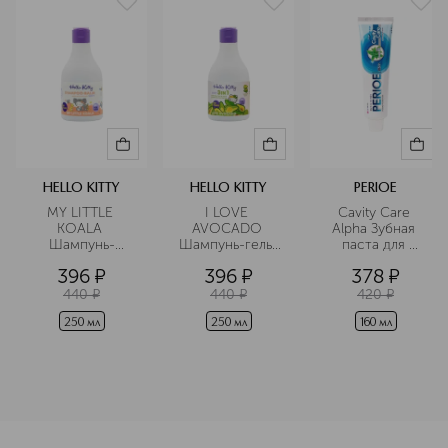
HELLO KITTY
HELLO KITTY
PERIOE
MY LITTLE 
I LOVE 
Cavity Care 
KOALA 
AVOCADO 
Alpha Зубная 
Шампунь-
Шампунь-гель-
паста для 
бальзам с 
пена 3в1 с 
эффективной 
396
¤
396
¤
378
¤
экстрактом 
экстрактом 
профилактики 
пшеницы 
авокадо
кариеса
440
¤
440
¤
420
¤
250 мл
250 мл
160 мл
<p class="MsoNormal"><span style="font-size: 12.0pt; lin