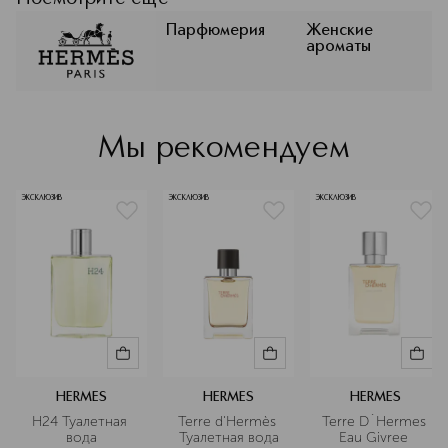
неотъемлемой частью
индивидуального стиля,
Парфюмерия
Женские
ароматы
подчеркивают харизму и создают
атмосферу утонченности. Каждый
аромат Hermes — это история,
рассказанная языком аккордов,
текстур и образов.
Мы рекомендуем
Подробнее
ЭКСКЛЮЗИВ
ЭКСКЛЮЗИВ
ЭКСКЛЮЗИВ
HERMES
HERMES
HERMES
H24 Туалетная 
Terre d'Hermès 
Terre D`Hermes 
вода
Туалетная вода
Eau Givree 