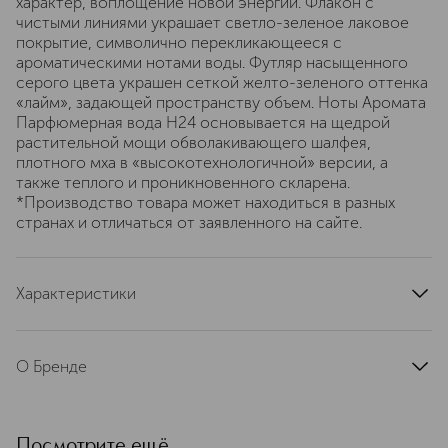
характер, воплощение новой энергии. Флакон с
чистыми линиями украшает светло-зеленое лаковое
покрытие, символично перекликающееся с
ароматическими нотами воды. Футляр насыщенного
серого цвета украшен сеткой желто-зеленого оттенка
«лайм», задающей пространству объем. Ноты Аромата
Парфюмерная вода H24 основывается на щедрой
растительной мощи обволакивающего шалфея,
плотного мха в «высокотехнологичной» версии, а
также теплого и проникновенного скларена.
*Производство товара может находиться в разных
странах и отличаться от заявленного на сайте.
Характеристики
страна производства
Франция
артикул
3346130413769
О Бренде
В ассортименте интернет-магазина
ИЛЬ ДЕ БОТЭ вы найдете ароматы
Hermes, которые становятся
Посмотрите ещё