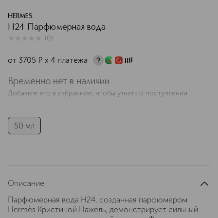
HERMES
H24 Парфюмерная вода
(
0
)
0
из
5
0
от
3705
¤
х 4 платежа
Временно нет в наличии
Добавьте его в избранное, чтобы узнать о поступлении
50 мл
Описание
Парфюмерная вода H24, созданная парфюмером
Hermès Кристиной Нажель, демонстрирует сильный