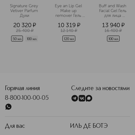
Signature Grey 
Eye an Lip Gel 
Buff and Wash 
Vetiver Parfum 
Make up 
Facial Gel Гель 
Духи
remover Гель 
для лица 
для снятия 
очищающий 
20 320
¤
10 319
¤
13 940
¤
макияжа с глаз 
гуммирующий
и губ
25 400
¤
12 140
¤
16 400
¤
50 мл
100 мл
120 мл
100 мл
Горячая линия
Следите за новостями
8-800-100-00-05
Для вас
ИЛЬ ДЕ БОТЭ