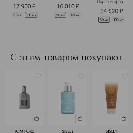
Парфюмерная 
17 900
¤
16 010
¤
вода
14 820
¤
50 мл
100 мл
50 мл
100 мл
50 мл
100 мл
С этим товаром покупают
TOM FORD
SISLEY
SISLEY