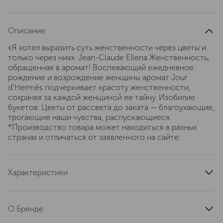
Описание
«Я хотел выразить суть женственности через цветы и
только через них». Jean-Claude Ellena Женственность,
обращенная в аромат! Воспевающий ежедневное
рождение и возрождение женщины аромат Jour
d’Hermès подчеркивает красоту женственности,
сохраняя за каждой женщиной ее тайну. Изобилие
букетов. Цветы от рассвета до заката — благоухающие,
трогающие наши чувства, распускающиеся.
*Производство товара может находиться в разных
странах и отличаться от заявленного на сайте.
Характеристики
тип продукта
парфюмерная вода
верхние ноты
грейпфрут, лимон, водные ноты
О Бренде
ноты сердца