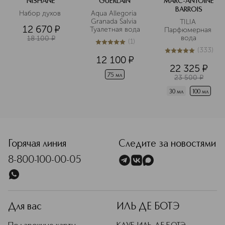
NISHANE
GUERLAIN
MARC-ANTOINE
BARROIS
Набор духов 
Aqua Allegoria 
Granada Salvia 
TILIA 
12 670
¤
Туалетная вода
Парфюмерная 
вода
18 100
¤
(
1
)
5
из
5
1
(
333
)
5
из
5
333
12 100
¤
22 325
¤
75 мл
23 500
¤
30 мл
100 мл
<p class="MsoNormal"><span style="font-size: 12.0pt; line
Горячая линия
Следите за новостями
8-800-100-00-05
Для вас
ИЛЬ ДЕ БОТЭ