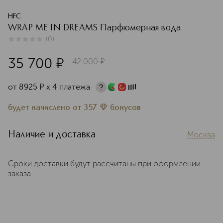
HFC
WRAP ME IN DREAMS Парфюмерная вода
(
0
)
0
из
5
0
35 700
¤
42 000
¤
от
8925
¤
х 4 платежа
будет начислено
от
357
бонусов
Наличие и доставка
Москва
Сроки доставки будут рассчитаны при оформлении
заказа