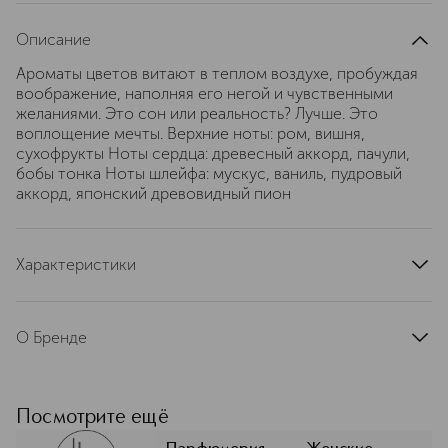
Описание
Ароматы цветов витают в теплом воздухе, пробуждая
воображение, наполняя его негой и чувственными
желаниями. Это сон или реальность? Лучше. Это
воплощение мечты. Верхние ноты: ром, вишня,
сухофрукты Ноты сердца: древесный аккорд, пачули,
бобы тонка Ноты шлейфа: мускус, ваниль, пудровый
аккорд, японский древовидный пион
Характеристики
страна производства
Франция
артикул
HFCWMD75
О Бренде
Haute Fragrance Company (HFC) —
независимая французская компания,
создающая нишевые парфюмерные
Посмотрите ещё
композиции класса haute parfumerie