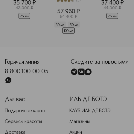
(
3
)
35 700
¤
37 400
¤
4.4
из
5
3
42 000
¤
44 000
¤
57 960
¤
64 400
¤
75 мл
75 мл
30 мл
50 мл
100 мл
<p class="MsoNormal"><span style="font-size: 12.0pt; lin
Горячая линия
Следите за новостями
8-800-100-00-05
Для вас
ИЛЬ ДЕ БОТЭ
Подарочные карты
КЛУБ ИЛЬ ДЕ БОТЭ
Сервисы красоты
Магазины
Доставка
Акции