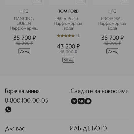
HFC
TOM FORD
HFC
DANCING 
Bitter Peach 
PROPOSAL 
QUEEN 
Парфюмерная 
Парфюмерная 
Парфюмерная 
вода
вода
вода
(
1
)
35 700
¤
35 700
¤
5
из
5
1
42 000
¤
42 000
¤
43 200
¤
48 000
¤
75 мл
75 мл
50 мл
<p class="MsoNormal"><span style="font-size: 12.0pt; lin
Горячая линия
Следите за новостями
8-800-100-00-05
Для вас
ИЛЬ ДЕ БОТЭ