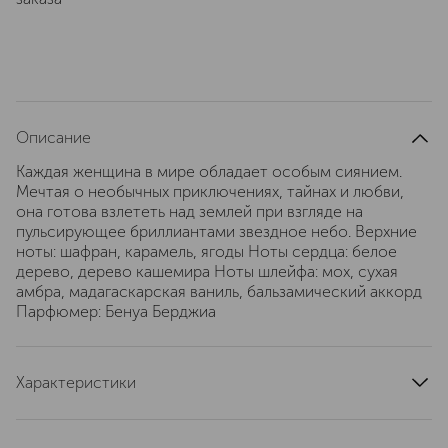
Описание
Каждая женщина в мире обладает особым сиянием.
Мечтая о необычных приключениях, тайнах и любви,
она готова взлететь над землей при взгляде на
пульсирующее бриллиантами звездное небо. Верхние
ноты: шафран, карамель, ягоды Ноты сердца: белое
дерево, дерево кашемира Ноты шлейфа: мох, сухая
амбра, мадагаскарская ваниль, бальзамический аккорд
Парфюмер: Бенуа Берджиа
Характеристики
страна производства
Франция
артикул
HFCDS75