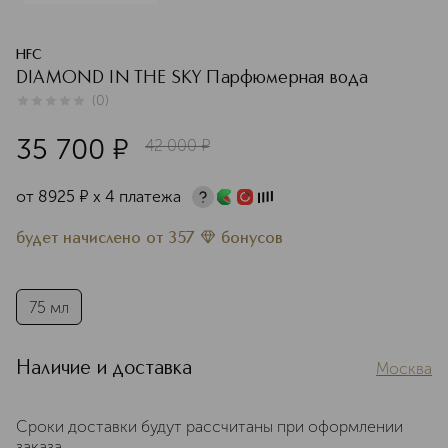
HFC
DIAMOND IN THE SKY Парфюмерная вода
(
0
)
0
из
5
0
35 700
¤
42 000
¤
от
8925
¤
х 4 платежа
будет начислено
от
357
бонусов
75 мл
Наличие и доставка
Москва
Сроки доставки будут рассчитаны при оформлении
заказа