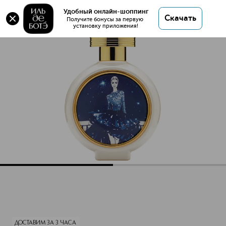
Оригинал 💯 DIAMOND IN THE SKY Парфюмерная
Удобный онлайн-шоппинг
Скачать
вода купить в интернет магазине ИЛЬ ДЕ БОТЭ с
Получите бонусы за первую 
установку приложения!
доставкой.
DIAMOND IN THE SKY Парфюмерная вода
Описание
Характеристики
ДОСТАВИМ ЗА 3 ЧАСА