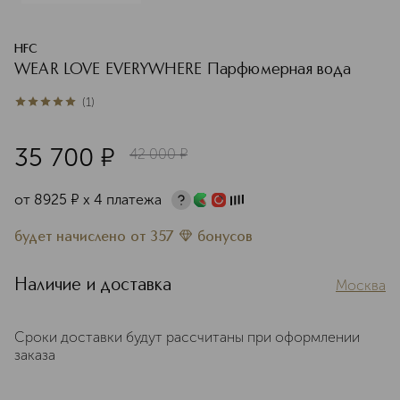
HFC
WEAR LOVE EVERYWHERE Парфюмерная вода
(
1
)
5
из
5
1
35 700
¤
42 000
¤
от
8925
¤
х 4 платежа
будет начислено
от
357
бонусов
Наличие и доставка
Москва
Сроки доставки будут рассчитаны при оформлении
заказа