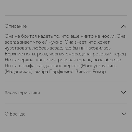
Описание
Она не боится надеть то, что еще никто не носил. Она
всегда знает что ей нужно. Она знает, что хочет
чувствовать любовь везде, где бы ни находилась.
Верхние ноты: роза, черная смородина, розовый перец
Ноты сердца: магнолия, розовая герань, роза абсолю
Ноты шлейфа: сандаловое дерево (Майсур), ваниль
(Мадагаскар), амбра Парфюмер: Винсан Рикор
Характеристики
страна производства
Франция
артикул
HFCWLE75
О Бренде
Haute Fragrance Company (HFC) —
независимая французская компания,