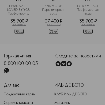
HFC
HFC
HFC
I WANNA BE 
PINK MOON 
FLY TO MIRACLE 
LOVED BY YOU 
Парфюмерная 
Парфюмерная 
Парфюмерная 
вода
вода
вода
35 700
¤
37 400
¤
35 700
¤
42 000
¤
44 000
¤
42 000
¤
75 мл
75 мл
75 мл
<p class="MsoNormal"><span style="font-size: 12.0pt; lin
Горячая линия
Следите за новостями
8-800-100-00-05
Для вас
ИЛЬ ДЕ БОТЭ
Подарочные карты
КЛУБ ИЛЬ ДЕ БОТЭ
Сервисы красоты
Магазины