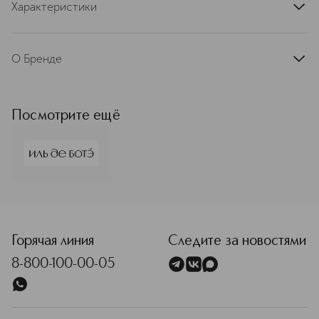
Характеристики
артикул
IDBGIFTBOX13
О Бренде
ИЛЬ ДЕ БОТЭ
Подробнее
Посмотрите ещё
<p class="MsoNormal"><span style="font-size: 12.0pt; line
Горячая линия
Следите за новостями
8-800-100-00-05