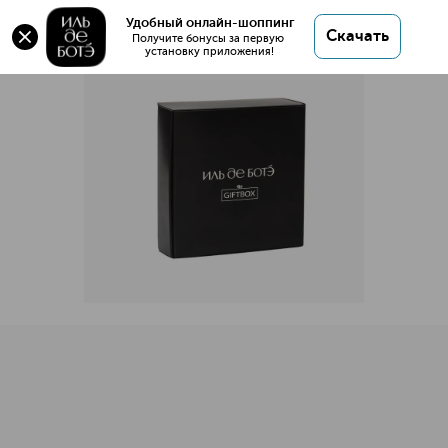
Оригинал 💯 GIFTBOX с 5-ю семплами купить в
Удобный онлайн-шоппинг
Скачать
интернет магазине ИЛЬ ДЕ БОТЭ с доставкой.
Получите бонусы за первую 
установку приложения!
GIFTBOX с 5-ю семплами
Описание
Характеристики