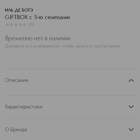
ИЛЬ ДЕ БОТЭ
GIFTBOX с 5-ю семплами
(
0
)
0
из
5
0
Временно нет в наличии
Добавьте его в избранное, чтобы узнать о поступлении
Описание
Характеристики
артикул
IDB080236
О Бренде