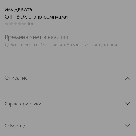
ИЛЬ ДЕ БОТЭ
GIFTBOX с 5-ю семплами
(
0
)
0
из
5
0
Временно нет в наличии
Добавьте его в избранное, чтобы узнать о поступлении
Описание
Характеристики
артикул
IDB080274
О Бренде