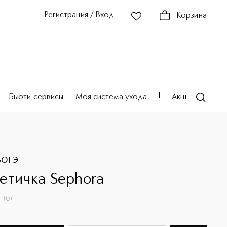
Регистрация / Вход
Корзина
Бьюти-сервисы
Моя система ухода
Акции
Театр
БОТЭ
етичка Sephora
(
0
)