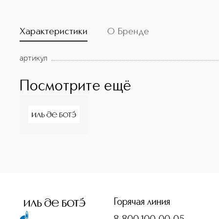
Характеристики
О Бренде
артикул
Посмотрите ещё
<p class="MsoNormal"><span style="font-size: 12.0pt; line
Горячая линия