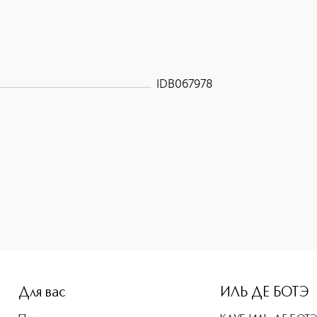
IDB067978
-height: 107%; color: #00b0f0;">Косметичка Sephora приобр
Для вас
ИЛЬ ДЕ БОТЭ