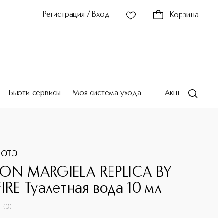
Регистрация / Вход
Корзина
Бьюти-сервисы
Моя система ухода
Акции
Театр
БОТЭ
ON MARGIELA REPLICA BY
FIRE Туалетная вода 10 мл
(
0
)