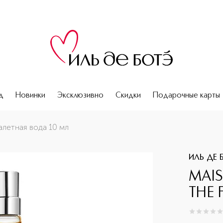
д
Новинки
Эксклюзивно
Скидки
Подарочные карты
а 10 мл
летная вода 10 мл
ИЛЬ ДЕ 
MAIS
THE 
0
из
5
0