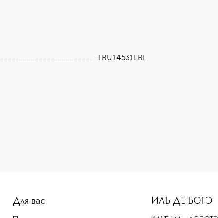
TRU14531LRL
e-height: 107%; color: #00b0f0;">MAISON MARGIELA REPLICA 
Для вас
ИЛЬ ДЕ БОТЭ