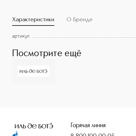
Характеристики
О Бренде
артикул
Посмотрите ещё
<p class="MsoNormal"><span style="font-size: 12.0pt; lin
Горячая линия