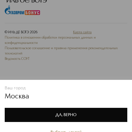
© ИЛЬ ДЕ БОТЭ
2026
Карта сайта
Политика в отношении обработки персональных данных и
конфиденциальности
Пользовательское соглашение и правила применения рекомендательных
технологий
Ведомость СОУТ
Ваш город
В КОРЗИНУ
КУПИТЬ СЕЙЧАС
Москва
Мы используем cookie-файлы и сервисы веб-аналитики. Они
необходимы для улучшения работы сайта. Подробнее –
OK
в
Политике конфиденциальности
ДА, ВЕРНО