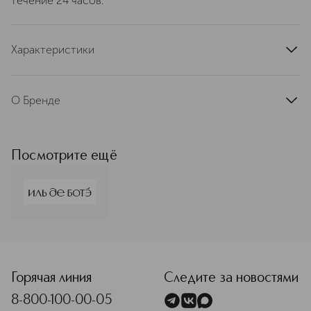
течение 24 часов.
Характеристики
артикул
IDB070039
О Бренде
ИЛЬ ДЕ БОТЭ
Подробнее
Посмотрите ещё
<p class="MsoNormal"><span style="font-size: 12.0pt; lin
Горячая линия
Следите за новостями
8-800-100-00-05