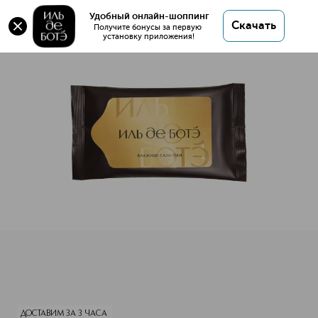
Оригинал 💯 Влажные салфетки ИЛЬ ДЕ БОТЭ
Удобный онлайн-шоппинг
Скачать
купить в интернет магазине ИЛЬ ДЕ БОТЭ с
Получите бонусы за первую 
установку приложения!
доставкой.
Влажные салфетки ИЛЬ ДЕ БОТЭ
Описание
Характеристики
ДОСТАВИМ ЗА 3 ЧАСА