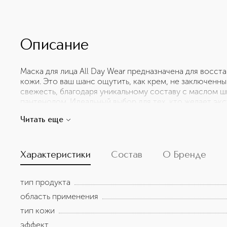
Описание
Маска для лица All Day Wear предназначена для восст
кожи. Это ваш шанс ощутить, как крем, не заключенны
свежесть, благодаря уникальному составу с маслом ш
пантенолом. Идеальный выбор для тех, кто желает эк
здоровый и свежий вид. Эта маска обладает мощным
Читать еще
свойствами, стимулирует выработку эластина и колла
Основа маски из полиуретанового полотна плотно при
удерживая максимальное количество активных вещест
удерживает крем на поверхности кожи, но и предотв
Характеристики
Состав
О Бренде
глубокое проникновение питательных веществ. Маска
и в любое время, может служить как крем благодаря
тип продукта
увлажняющим свойствам.
область применения
тип кожи
эффект