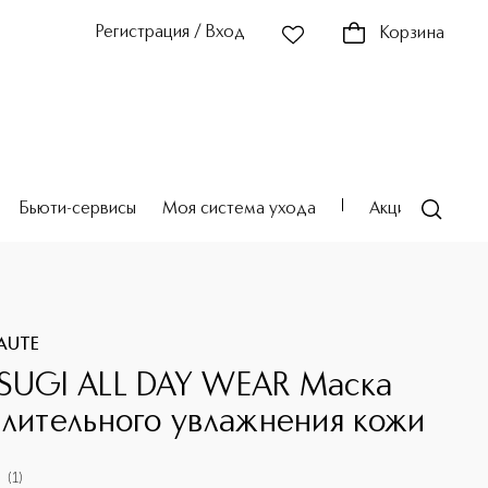
Регистрация / Вход
Корзина
Бьюти-сервисы
Моя система ухода
Акции
Театр
и
EAUTE
SUGI ALL DAY WEAR Маска
длительного увлажнения кожи
(
1
)