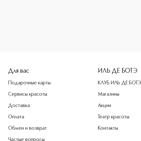
e-height: 107%; color: #00b0f0;">KINTSUGI ALL DAY WEAR Ма
Для вас
ИЛЬ ДЕ БОТЭ
Подарочные карты
КЛУБ ИЛЬ ДЕ БОТ
Сервисы красоты
Магазины
Доставка
Акции
Оплата
Театр красоты
Обмен и возврат
Контакты
Частые вопросы