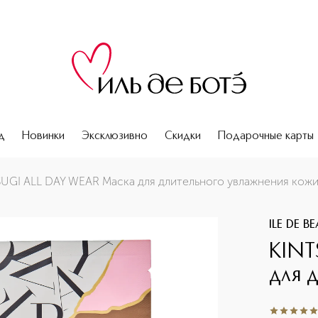
д
Новинки
Эксклюзивно
Скидки
Подарочные карты
нения кожи
UGI ALL DAY WEAR Маска для длительного увлажнения кож
ILE DE B
KINT
для 
5
из
5
1