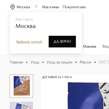
Москва
Магазины
Покупателям
Ваш город
Москва
ДА, ВЕРНО
Выбрать другой
Каталог
Бренды
Парфюмерия
Макияж
Ухо
KINTSUGI ALL DAY WEAR Маска для длительного увлаж
Главная
•
Уход
•
Уход за лицом
•
Маски
•
KINTS
Описание
Характеристики
ДОСТАВИМ ЗА 3 ЧАСА