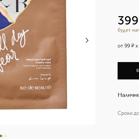
399
будет н
от
99
¤
х
В
Наличие
Сроки до