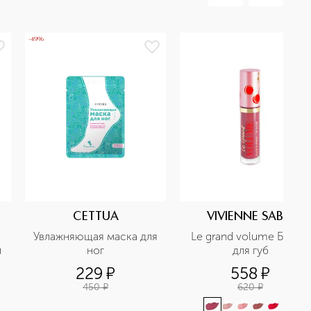
-49%
CETTUA
VIVIENNE SABO
Увлажняющая маска для 
Le grand volume Блеск 
 
ног
для губ
229
¤
558
¤
450
¤
620
¤
+
4