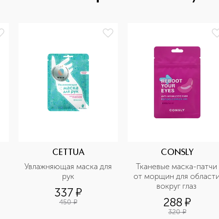
CETTUA
CONSLY
Увлажняющая маска для 
Тканевые маска-патчи 
рук
от морщин для области
вокруг глаз 
337
¤
288
¤
450
¤
320
¤