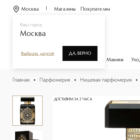
Москва
Магазины
Покупателям
Ваш город
Москва
ДА, ВЕРНО
Выбрать другой
Каталог
Бренды
Парфюмерия
Макияж
Ухо
OUD FOR GREATNESS Парфюмерная вода
Главная
•
Парфюмерия
•
Нишевая парфюмерия
•
Описание
Характеристики
ДОСТАВИМ ЗА 3 ЧАСА