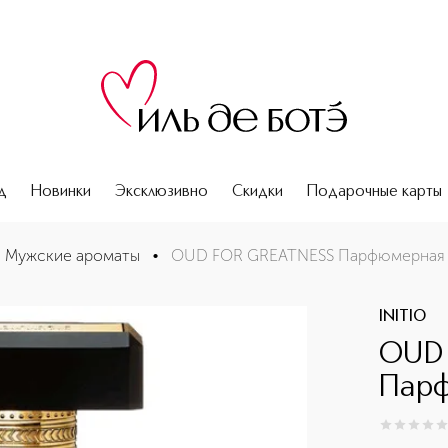
д
Новинки
Эксклюзивно
Скидки
Подарочные карты
Мужские ароматы
•
OUD FOR GREATNESS Парфюмерная 
INITIO
OUD 
Парф
0
из
5
0