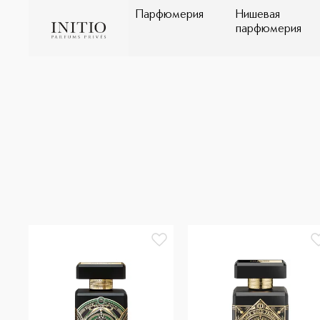
Парфюмерия
Нишевая
парфюмерия