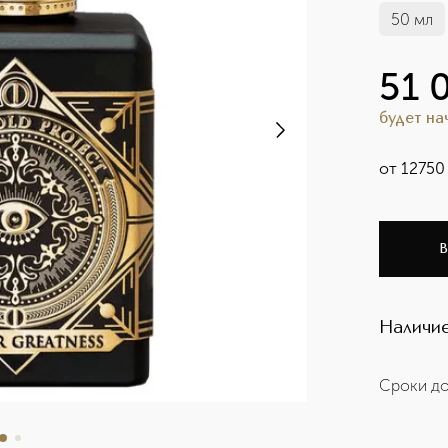
50 мл
51 
будет н
от
12750
В
Наличие
Сроки до