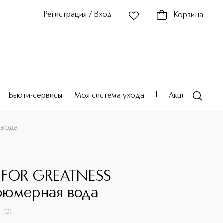
Регистрация / Вход
Корзина
Бьюти-сервисы
Моя система ухода
Акции
Театр
вода
FOR GREATNESS
юмерная вода
(
0
)