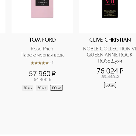
TOM FORD
CLIVE CHRISTIAN
Rose Prick 
NOBLE COLLECTION VII
Парфюмерная вода
QUEEN ANNE ROCK 
ROSE Духи
(
1
)
5
из
5
1
76 024
¤
57 960
¤
89 440
¤
64 400
¤
50 мл
30 мл
50 мл
100 мл