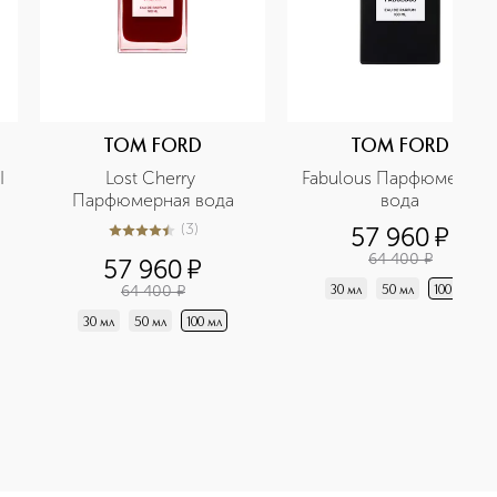
TOM FORD
TOM FORD
 
Lost Cherry 
Fabulous Парфюмерная 
Парфюмерная вода
вода
(
3
)
57 960
¤
4.4
из
5
3
64 400
¤
57 960
¤
64 400
¤
30 мл
50 мл
100 мл
30 мл
50 мл
100 мл