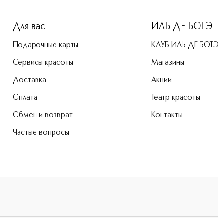
e-height: 107%; color: #00b0f0;">OUD FOR GREATNESS Парфю
Для вас
ИЛЬ ДЕ БОТЭ
Подарочные карты
КЛУБ ИЛЬ ДЕ БОТ
Сервисы красоты
Магазины
Доставка
Акции
Оплата
Театр красоты
Обмен и возврат
Контакты
Частые вопросы