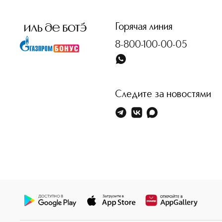
<p class="MsoNormal"><span style="font-size: 12.0pt; lin
Горячая линия
8-800-100-00-05
Следите за новостями