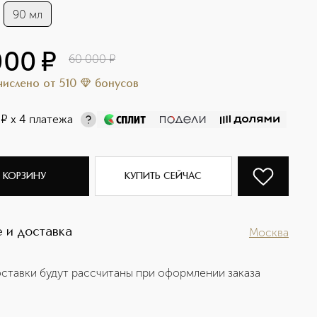
90 мл
000
¤
60 000
¤
ачислено
от
510
бонусов
¤
х 4 платежа
 КОРЗИНУ
КУПИТЬ СЕЙЧАС
 и доставка
Москва
ставки будут рассчитаны при оформлении заказа