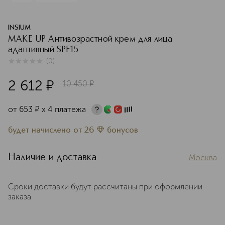
INSIUM
MAKE UP Антивозрастной крем для лица
адаптивный SPF15
(
0
)
0
из
5
0
2 612
¤
10 450
¤
от
653
¤
х 4 платежа
будет начислено
от
26
бонусов
Наличие и доставка
Москва
Сроки доставки будут рассчитаны при оформлении
заказа