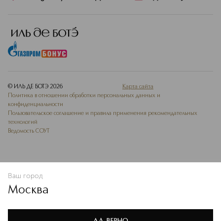
щадящим, но и практичным
аксессуаром.
Подробнее
© ИЛЬ ДЕ БОТЭ
2026
Карта сайта
Политика в отношении обработки персональных данных и
конфиденциальности
Пользовательское соглашение и правила применения рекомендательных
технологий
Ведомость СОУТ
Ваш город
ДОБАВИТЬ В ИЗБРАННОЕ
Москва
Мы используем cookie-файлы и сервисы веб-аналитики. Они
необходимы для улучшения работы сайта. Подробнее –
OK
в
Политике конфиденциальности
ДА, ВЕРНО