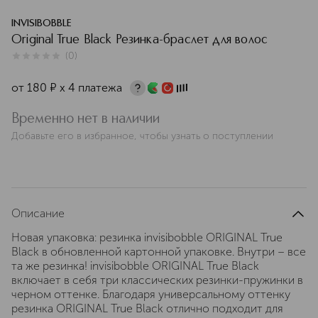
INVISIBOBBLE
Original True Black Резинка-браслет для волос
(
0
)
0
из
5
0
от
180
¤
х 4 платежа
Временно нет в наличии
Добавьте его в избранное, чтобы узнать о поступлении
Описание
Новая упаковка: резинка invisibobble ORIGINAL True
Black в обновленной картонной упаковке. Внутри – все
та же резинка! invisibobble ORIGINAL True Black
включает в себя три классических резинки-пружинки в
черном оттенке. Благодаря универсальному оттенку
резинка ORIGINAL True Black отлично подходит для