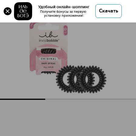
Original True Black Резинка-браслет для волос
Удобный онлайн-шоппинг
Скачать
Получите бонусы за первую 
установку приложения!
Original True Black Резинка-браслет для волос