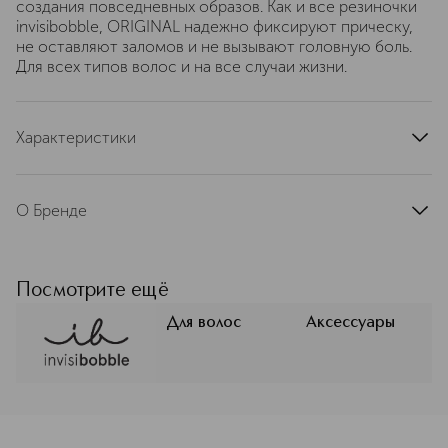
создания повседневных образов. Как и все резиночки
invisibobble, ORIGINAL надежно фиксируют прическу,
не оставляют заломов и не вызывают головную боль.
Для всех типов волос и на все случаи жизни.
Характеристики
артикул
3040CRD
О Бренде
Invisibobble — это немецкий бренд,
совершивший революцию в
аксессуарах для волос. Его
Посмотрите ещё
основательница, Софи Треллес-
Твиди, спонтанно воспользовалась
Для волос
Аксессуары
старым телефонным шнуром вместо
резинки для волос и удивилась: от
классических резинок у нее болела
голова, а новое изобретение не
оставило на волосах заломов и не
напомнило о себе никакими