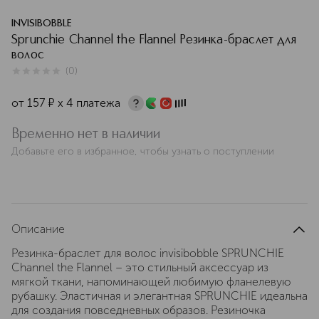
INVISIBOBBLE
Sprunchie Channel the Flannel Резинка-браслет для
волос
(
0
)
0
из
5
0
от
157
¤
х 4 платежа
Временно нет в наличии
Добавьте его в избранное, чтобы узнать о поступлении
Описание
Резинка-браслет для волос invisibobble SPRUNCHIE
Channel the Flannel – это стильный аксессуар из
мягкой ткани, напоминающей любимую фланелевую
рубашку. Эластичная и элегантная SPRUNCHIE идеальна
для создания повседневных образов. Резиночка