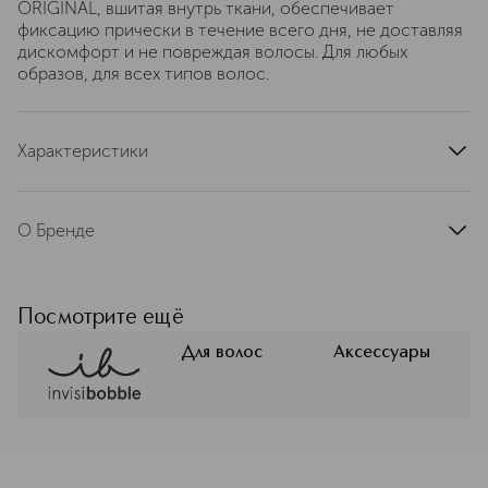
ORIGINAL, вшитая внутрь ткани, обеспечивает
фиксацию прически в течение всего дня, не доставляя
дискомфорт и не повреждая волосы. Для любых
образов, для всех типов волос.
Характеристики
артикул
3330NV
О Бренде
Invisibobble — это немецкий бренд,
совершивший революцию в
аксессуарах для волос. Его
Посмотрите ещё
основательница, Софи Треллес-
Твиди, спонтанно воспользовалась
Для волос
Аксессуары
старым телефонным шнуром вместо
резинки для волос и удивилась: от
классических резинок у нее болела
голова, а новое изобретение не
<p class="MsoNormal"><span style="font-size: 12.0pt; line
оставило на волосах заломов и не
напомнило о себе никакими