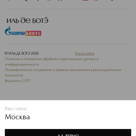
щадящим, но и практичным
аксессуаром.
Подробнее
© ИЛЬ ДЕ БОТЭ
2026
Карта сайта
Политика в отношении обработки персональных данных и
конфиденциальности
Пользовательское соглашение и правила применения рекомендательных
технологий
Ведомость СОУТ
Ваш город
ДОБАВИТЬ В ИЗБРАННОЕ
Москва
Мы используем cookie-файлы и сервисы веб-аналитики. Они
необходимы для улучшения работы сайта. Подробнее –
OK
в
Политике конфиденциальности