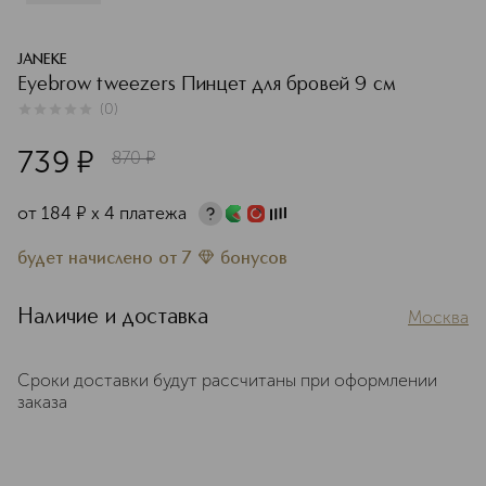
JANEKE
Eyebrow tweezers Пинцет для бровей 9 см
(
0
)
0
из
5
0
739
¤
870
¤
от
184
¤
х 4 платежа
будет начислено
от
7
бонусов
Наличие и доставка
Москва
Сроки доставки будут рассчитаны при оформлении
заказа