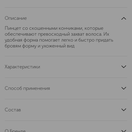
Описание
Пинцет со скошенными кончиками, которые
обеспечивают превосходный захват волоса. Их
удобная форма помогает легко и быстро придать
бровям форму и ухоженный вид
Характеристики
область применения
брови
страна производства
Китай
Способ применения
тип продукта
пинцет
Подходит для аккуратного выщипывания и моделировани
ширина, см
3
длина, см
Состав
6
артикул
548531
металл
О Бренде