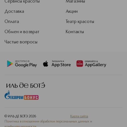
сушке феном. Идеально подходит
Сервисы красоты
Магазины
для длинных, кудрявых, наращенных
Доставка
Акции
волос – пластик не электризует
волосы, а закругленные щетинки
Оплата
Театр красоты
легко распутывают пряди и
деликатно массируют кожу головы.
Обмен и возврат
Контакты
Подробнее
Частые вопросы
© ИЛЬ ДЕ БОТЭ
2026
Карта сайта
Политика в отношении обработки персональных данных и
конфиденциальности