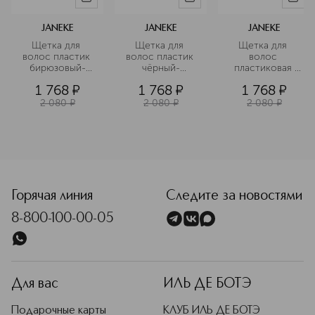
сушке феном. Идеально подходит
для длинных, кудрявых, наращенных
JANEKE
JANEKE
JANEKE
волос – пластик не электризует
Щетка для 
Щетка для 
Щетка для 
волосы, а закругленные щетинки
волос пластик 
волос пластик 
волос 
легко распутывают пряди и
бирюзовый-
чёрный-
пластиковая 
малиновый
фиолетовый
коралловая
деликатно массируют кожу головы.
1 768
¤
1 768
¤
1 768
¤
Подробнее
2 080
¤
2 080
¤
2 080
¤
<p class="MsoNormal"><span style="font-size: 12.0pt; lin
Горячая линия
Следите за новостями
8-800-100-00-05
Для вас
ИЛЬ ДЕ БОТЭ
Подарочные карты
КЛУБ ИЛЬ ДЕ БОТЭ