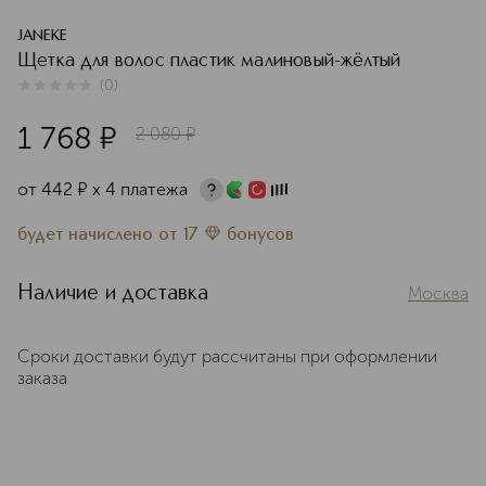
JANEKE
Щетка для волос пластик малиновый-жёлтый
(
0
)
0
из
5
0
1 768
¤
2 080
¤
от
442
¤
х 4 платежа
будет начислено
от
17
бонусов
Наличие и доставка
Москва
Сроки доставки будут рассчитаны при оформлении
заказа