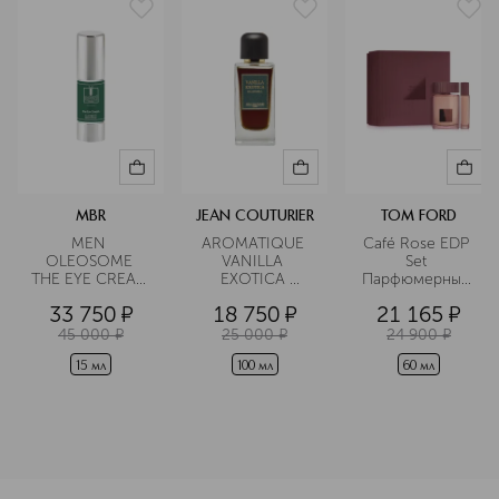
Подробнее
MBR
JEAN COUTURIER
TOM FORD
MEN 
AROMATIQUE 
Café Rose EDP 
OLEOSOME 
VANILLA 
Set 
THE EYE CREAM 
EXOTICA 
Парфюмерный 
Крем для 
Парфюмерная 
набор
33 750
¤
18 750
¤
21 165
¤
области вокруг 
вода 
глаз 
45 000
¤
25 000
¤
24 900
¤
разглаживающий
15 мл
100 мл
60 мл
<p class="MsoNormal"><span style="font-size: 12.0pt; lin