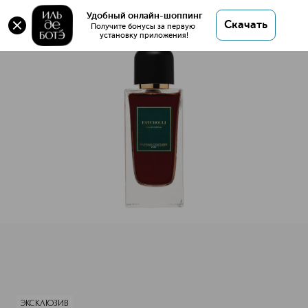
Оригинал 💯 AROMATIQUE PATCHOULI
Удобный онлайн-шоппинг
Скачать
Парфюмерная вода купить в интернет магазине
Получите бонусы за первую 
установку приложения!
ИЛЬ ДЕ БОТЭ с доставкой.
AROMATIQUE PATCHOULI Парфюмерная вода
Описание
Характеристики
ЭКСКЛЮЗИВ